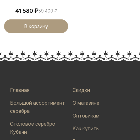
₽
41 580
59 400
₽
В корзину
Главная
Скидки
Большой ассортимент
О магазине
серебра
Оптовикам
Столовое серебро
Как купить
Кубачи