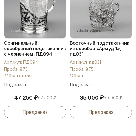
Оригинальный
Восточный подстаканник
серебряный подстаканник
из серебра «Армуд 1»,
с чернением, ПД094
пд031
Артикул: ПД094
Артикул: пд031
Проба: 875
Проба: 875
230 мл стакан
120 мл
Под заказ
Под заказ
₽
₽
47 250
35 000
67 500
₽
50 000
₽
Предзаказ
Предзаказ