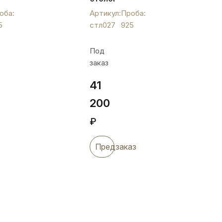
ложка
оба:
Артикул:
Проба:
",
925
5
стл027
925
пробы
"Кубачи"
Под
без
заказ
чернения,
стл027
41
200
₽
Предзаказ