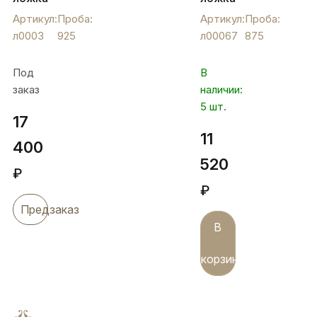
чайная
с
Артикул:
Проба:
Артикул:
Проба:
«Кубачи»,
чайником,
л0003
925
л00067
875
л0003
л00067
Под
В
заказ
наличии:
5 шт.
17
11
400
520
₽
₽
Предзаказ
В
корзину