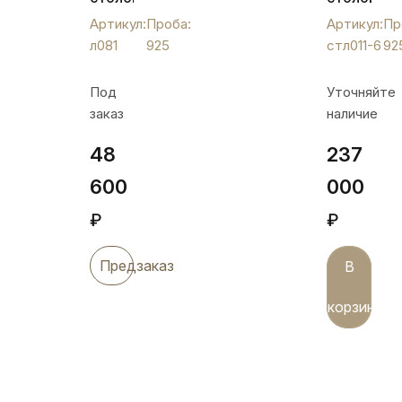
ложка
ложек
Артикул:
Проба:
Артикул:
Пр
"Роза",
"Мармизон
л081
925
стл011-6
92
л081
стл011-
6
Под
Уточняйте
заказ
наличие
48
237
600
000
₽
₽
Предзаказ
В
корзину