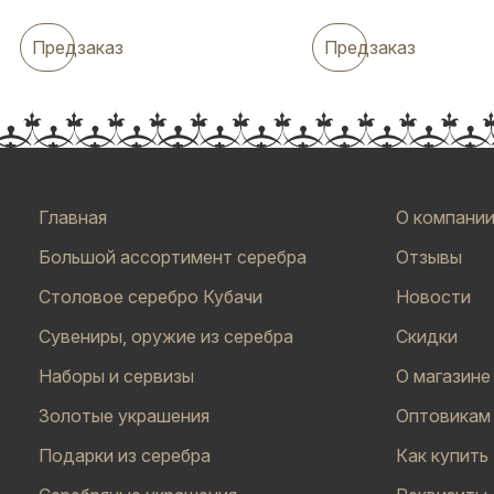
Предзаказ
Предзаказ
Главная
О компани
Большой ассортимент серебра
Отзывы
Столовое серебро Кубачи
Новости
Сувениры, оружие из серебра
Скидки
Наборы и сервизы
О магазине
Золотые украшения
Оптовикам
Подарки из серебра
Как купить