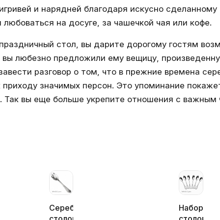
игривей и нарядней благодаря искусно сделанному
 любоваться на досуге, за чашечкой чая или кофе.
раздничный стол, вы дарите дорогому гостям воз
что вы любезно предложили ему вещицу, произведен
авести разговор о том, что в прежние времена сер
 приходу значимых персон. Это упоминание покажет 
е. Так вы еще больше укрепите отношения с важным 
Серебряная
Набор
столовая
столовых