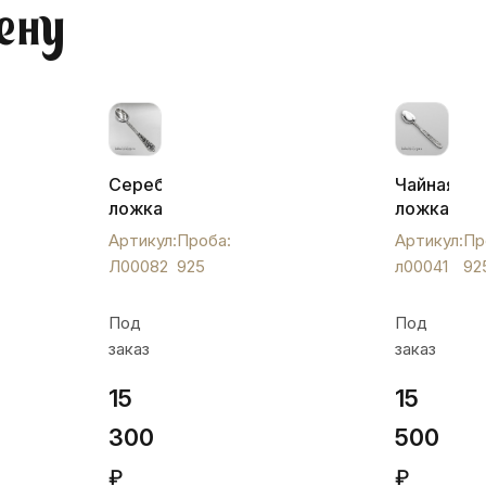
ену
Серебряная
Чайная
ложка
ложка
с
«лоза»,
Артикул:
Проба:
Артикул:
Пр
розочками,
л00041
Л00082
925
л00041
92
Л00082
Под
Под
заказ
заказ
15
15
300
500
₽
₽