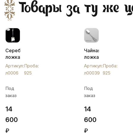
Товары за ту же ц
Серебряная
Чайная
ложка
ложка
чайная
«кубачинская»,
Артикул:
Проба:
Артикул:
Проба:
«Мать
л00039
л0006
925
л00039
925
и
дитя»,
Под
Под
л0006
заказ
заказ
14
14
600
600
₽
₽