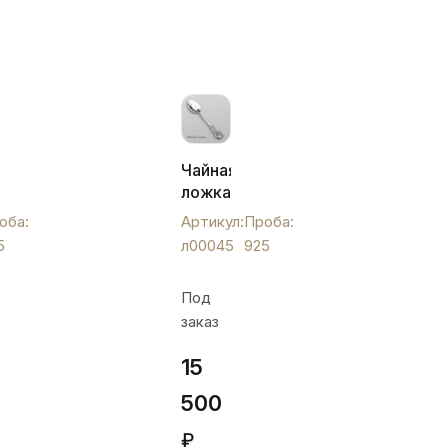
Чайная
ложка
«львенок
оба:
Артикул:
Проба:
на
5
л00045
925
зубок»,
л00045
Под
заказ
15
500
₽