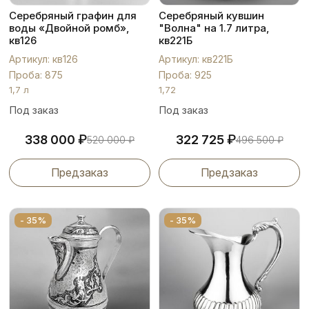
Серебряный графин для
Серебряный кувшин
воды «Двойной ромб»,
"Волна" на 1.7 литра,
кв126
кв221Б
Артикул: кв126
Артикул: кв221Б
Проба: 875
Проба: 925
1,7 л
1,72
Под заказ
Под заказ
₽
₽
338 000
322 725
520 000
₽
496 500
₽
Предзаказ
Предзаказ
- 35%
- 35%