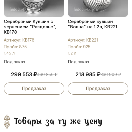
Серебряный Кувшин с
Серебряный кувшин
чернением "Раздолье",
"Волна" на 1.2л, КВ221
КВ178
Артикул: КВ178
Артикул: КВ221
Проба: 875
Проба: 925
1,45 л
1,2 л
Под заказ
Под заказ
₽
₽
299 553
218 985
460 850
₽
336 900
₽
Предзаказ
Предзаказ
Товары за ту же цену