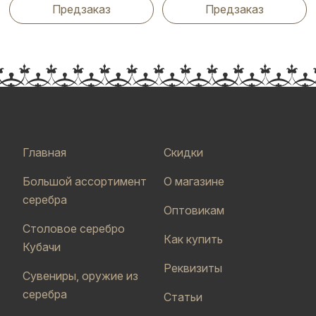
Предзаказ
Предзаказ
Главная
Скидки
Большой ассортимент
О магазине
серебра
Оптовикам
Столовое серебро
Как купить
Кубачи
Реквизиты
Сувениры, оружие из
серебра
Статьи