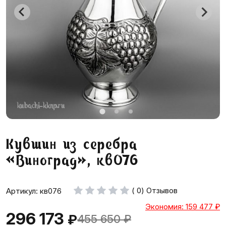
Кувшин из серебра
«Виноград», кв076
( 0) Отзывов
Артикул: кв076
Экономия: 159 477
₽
296 173
₽
455 650
₽