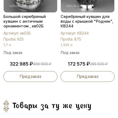
Большой серебряный
Серебряный кувшин для
кувшин с античным
воды с крышкой "Родник",
орнаментом , кв02Б
КВ244
Артикул: кв02Б
Артикул: КВ244
Проба: 925
Проба: 875
1,7 л
1,325 л
Под заказ
Под заказ
₽
₽
322 985
172 575
496 900
₽
265 500
₽
Предзаказ
Предзаказ
Товары за ту же цену