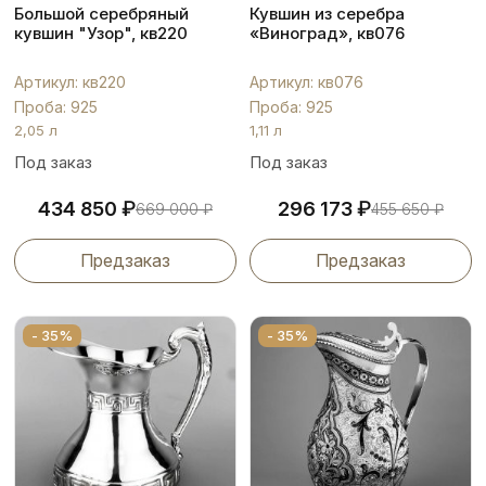
Большой серебряный
Кувшин из серебра
кувшин "Узор", кв220
«Виноград», кв076
Артикул: кв220
Артикул: кв076
Проба: 925
Проба: 925
2,05 л
1,11 л
Под заказ
Под заказ
₽
₽
434 850
296 173
669 000
₽
455 650
₽
Предзаказ
Предзаказ
- 35%
- 35%