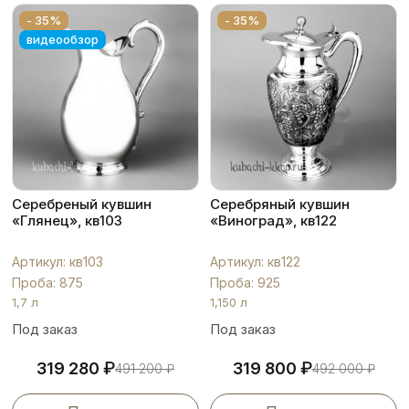
- 35%
- 35%
видеообзор
Серебреный кувшин
Серебряный кувшин
«Глянец», кв103
«Виноград», кв122
Артикул: кв103
Артикул: кв122
Проба: 875
Проба: 925
1,7 л
1,150 л
Под заказ
Под заказ
₽
₽
319 280
319 800
491 200
₽
492 000
₽