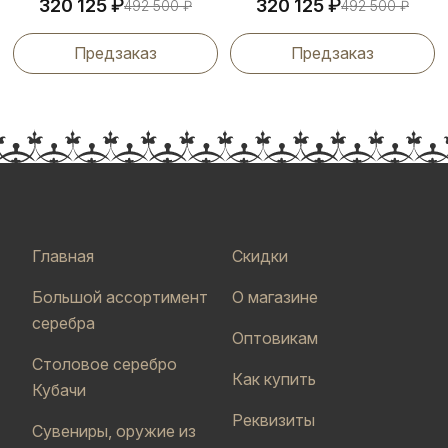
₽
₽
320 125
320 125
492 500
₽
492 500
₽
Предзаказ
Предзаказ
Главная
Скидки
Большой ассортимент
О магазине
серебра
Оптовикам
Столовое серебро
Как купить
Кубачи
Реквизиты
Сувениры, оружие из