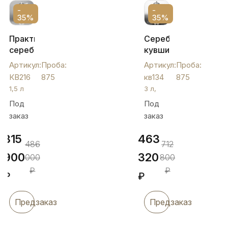
-
-
35%
35%
Практичный
Серебряный
серебряный
кувшин,
кувшин
кв134
Артикул:
Проба:
Артикул:
Проба:
для
КВ216
875
кв134
875
воды,
1,5 л
3 л,
КВ216
Под
Под
заказ
заказ
315
463
486
712
900
320
000
800
₽
₽
₽
₽
Предзаказ
Предзаказ