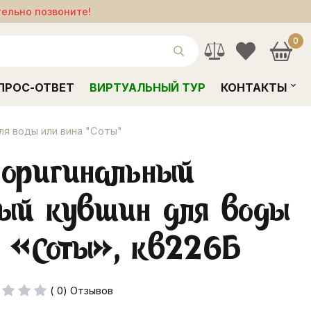
тельно позвоните!
0
ПРОС-ОТВЕТ
ВИРТУАЛЬНЫЙ ТУР
КОНТАКТЫ
я воды или вина "Соты"
 оригинальный
ный кувшин для воды
а «Соты», кв226Б
( 0) Отзывов