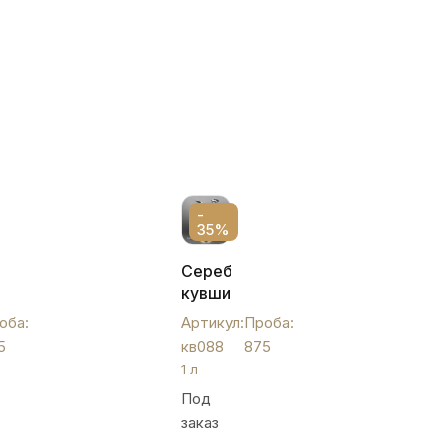
-
35%
ый
Серебряный
кувшин
для
оба:
Артикул:
Проба:
воды
5
кв088
875
и
1 л
напитков
Под
«Рыбка»,
заказ
й
кв088
ой,