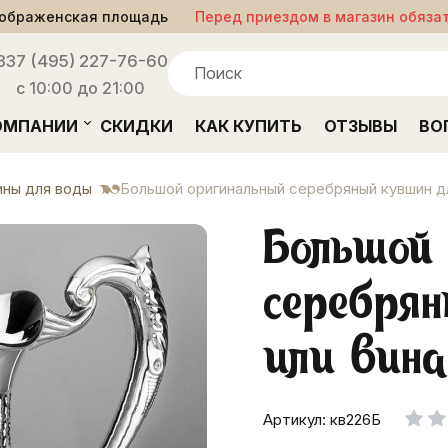
ображенская площадь
Перед приездом в магазин обяза
33
7 (495) 227-76-60
с 10:00 до 21:00
ОМПАНИИ
СКИДКИ
КАК КУПИТЬ
ОТЗЫВЫ
ВО
ины для воды
Большой оригинальный серебряный кувшин дл
Большой
серебря
или вин
Артикул: кв226Б