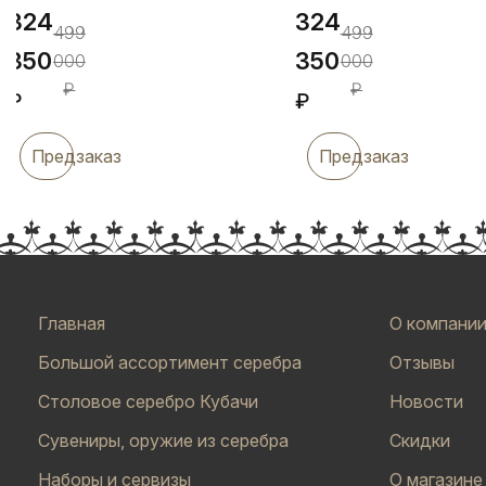
324
324
499
499
350
350
000
000
₽
₽
₽
₽
Предзаказ
Предзаказ
Главная
О компани
Большой ассортимент серебра
Отзывы
Столовое серебро Кубачи
Новости
Сувениры, оружие из серебра
Скидки
Наборы и сервизы
О магазине