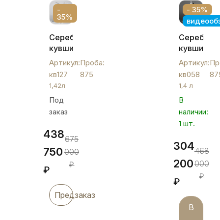
-
- 35%
35%
видеооб
Серебряный
Серебрян
кувшин
кувшин
«Краса»,
"Ромб",
Артикул:
Проба:
Артикул:
Пр
кв127
кв058
кв127
875
кв058
87
1,42л
1,4 л
Под
В
заказ
наличии:
1 шт.
438
675
304
750
468
000
200
000
₽
₽
₽
₽
Предзаказ
В