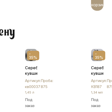
корзину
ену
-
-
35%
35%
Серебряный
Серебрян
кувшин
кувшин
классический
для
Артикул:
Проба:
Артикул:
Пр
"Краса",
воды
кв00037
875
КВ187
87
кв00037
ручной
1,45 л
1,34 мл
работы
Под
Под
с
заказ
заказ
авторско
гравировк