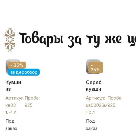
Товары за ту же ц
- 35%
-
35%
видеообзор
Кувшин
Серебряный
из
кувшин
серебра
для
Артикул:
Проба:
Артикул:
Проба:
925
воды
кв03
925
кв00026м
925
пробы
«Лазер»,
1,74 л
1,2 л
"Лазер",
кв00026м
Под
Под
кв03
заказ
заказ