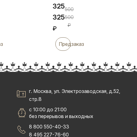
325
500
325
500
₽
₽
аз
Предзаказ
г. Москва, ул. Электрозаводская, д.52,
стр.8
с 10:00 до 21:00
без перерывов и выходных
8 800 550-40-33
8 495 227-76-60