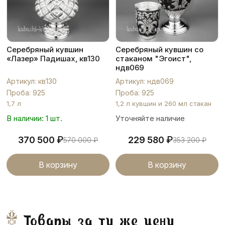
Серебряный кувшин
Серебряный кувшин со
«Лазер» Падишах, кв130
стаканом "Эгоист",
ндв069
Артикул: кв130
Артикул: ндв069
Проба: 925
Проба: 925
1,7 л
1,2 л кувшин и 260 мл стакан
В наличии: 1 шт.
Уточняйте наличие
₽
₽
370 500
229 580
570 000
₽
353 200
₽
В корзину
В корзину
Товары за ту же цену