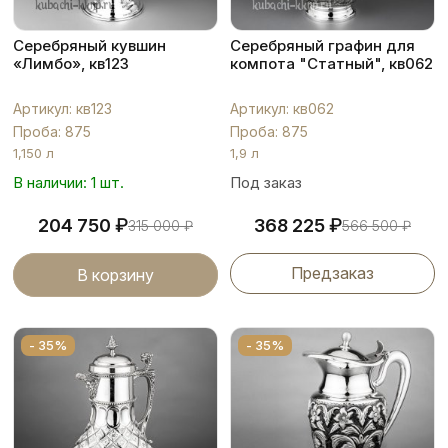
Серебряный кувшин
Серебряный графин для
«Лимбо», кв123
компота "Статный", кв062
Артикул: кв123
Артикул: кв062
Проба: 875
Проба: 875
1,150 л
1,9 л
В наличии: 1 шт.
Под заказ
₽
₽
204 750
368 225
315 000
₽
566 500
₽
Предзаказ
В корзину
- 35%
- 35%