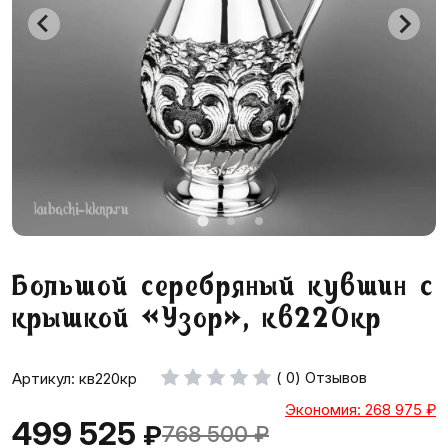
Большой серебряный кувшин с
крышкой «Узор», кв220кр
( 0) Отзывов
Артикул: кв220кр
Экономия: 268 975
₽
499 525
₽
768 500
₽