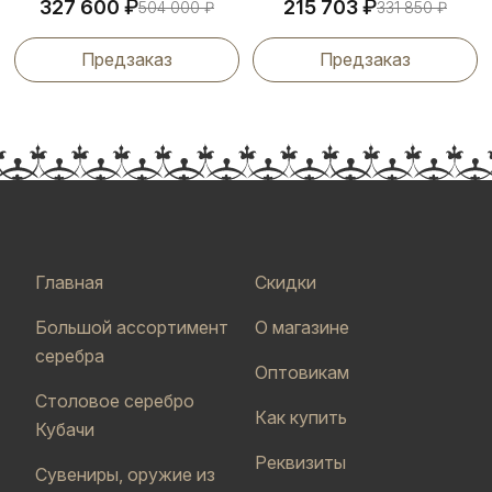
₽
₽
327 600
215 703
504 000
₽
331 850
₽
Предзаказ
Предзаказ
Главная
Скидки
Большой ассортимент
О магазине
серебра
Оптовикам
Столовое серебро
Как купить
Кубачи
Реквизиты
Сувениры, оружие из