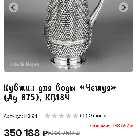
Кувшин для воды «Чешуя»
(Ag 875), КВ184
( 0) Отзывов
Артикул: КВ184
Экономия: 188 562
₽
350 188
₽
538 750
₽