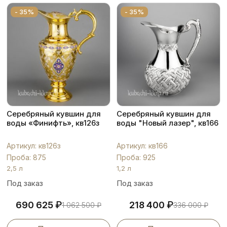
- 35%
- 35%
Серебряный кувшин для
Серебряный кувшин для
воды «Финифть», кв126з
воды "Новый лазер", кв166
Артикул: кв126з
Артикул: кв166
Проба: 875
Проба: 925
2,5 л
1,2 л
Под заказ
Под заказ
₽
₽
690 625
218 400
1 062 500
₽
336 000
₽