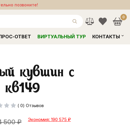
тельно позвоните!
0
ПРОС-ОТВЕТ
ВИРТУАЛЬНЫЙ ТУР
КОНТАКТЫ
ный кувшин с
 кв149
( 0) Отзывов
Экономия: 190 575
₽
4 500
₽