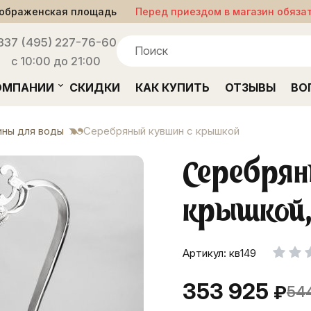
ображенская площадь
Перед приездом в магазин обяза
33
7 (495) 227-76-60
с 10:00 до 21:00
ОМПАНИИ
СКИДКИ
КАК КУПИТЬ
ОТЗЫВЫ
ВО
ины для воды
Серебряный кувшин с крышкой
Серебря
крышкой,
Артикул: кв149
353 925
₽
54