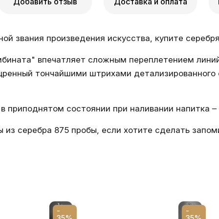
Добавить отзыв
Доставка и оплата
ой звания произведения искусства, купите серебря
мбината" впечатляет сложным переплетением линий 
ещренный тончайшими штрихами детализированного
в приподнятом состоянии при наливании напитка – 
 из серебра 875 пробы, если хотите сделать запо
-
-
35%
35%