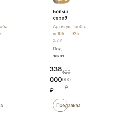
Большой
серебряный
глянцевый
оба:
Артикул:
Проба:
"
кувшин,
5
кв195
925
кв195
2,2 л
,
Под
заказ
338
520
000
000
₽
₽
аз
Предзаказ