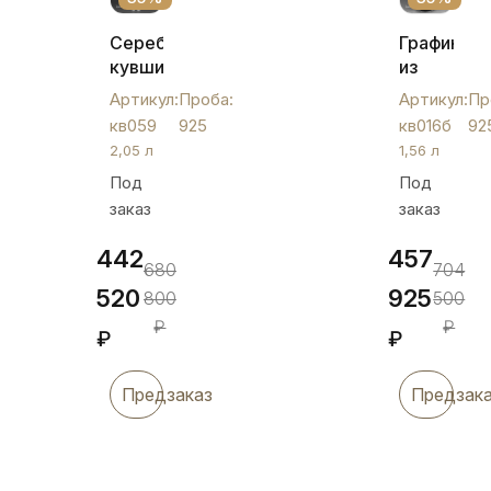
Серебряный
Графин
кувшин
из
"Лазер",
серебра
Артикул:
Проба:
Артикул:
Пр
кв059
"Виноград
кв059
925
кв016б
92
с
2,05 л
1,56 л
клювиком
Под
Под
кв016б
заказ
заказ
442
457
680
704
520
925
800
500
₽
₽
₽
₽
Предзаказ
Предзак