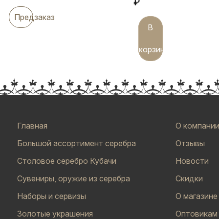
₽
Предзаказ
В
корзину
Главная
О компани
Большой ассортимент серебра
Отзывы
Столовое серебро Кубачи
Новости
Сувениры, оружие из серебра
Скидки
Наборы и сервизы
О магазине
Золотые украшения
Оптовикам