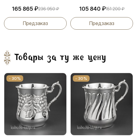
₽
₽
165 865
105 840
236 950
₽
151 200
₽
Предзаказ
Предзаказ
Товары за ту же цену
- 30%
- 30%