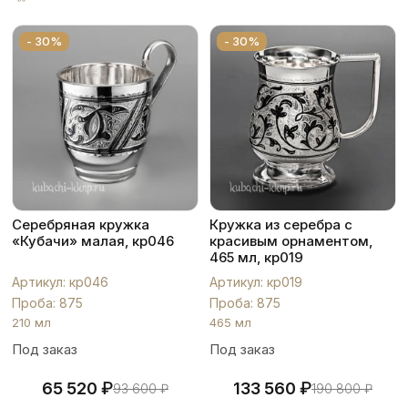
- 30%
- 30%
Серебряная кружка
Кружка из серебра с
«Кубачи» малая, кр046
красивым орнаментом,
465 мл, кр019
Артикул: кр046
Артикул: кр019
Проба: 875
Проба: 875
210 мл
465 мл
Под заказ
Под заказ
₽
₽
65 520
133 560
93 600
₽
190 800
₽