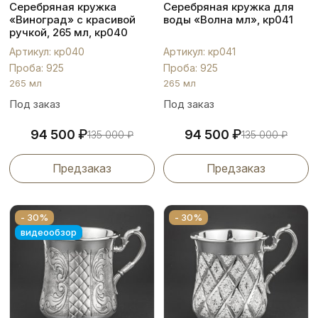
Серебряная кружка
Серебряная кружка для
«Виноград» с красивой
воды «Волна мл», кр041
ручкой, 265 мл, кр040
Артикул: кр040
Артикул: кр041
Проба: 925
Проба: 925
265 мл
265 мл
Под заказ
Под заказ
₽
₽
94 500
94 500
135 000
₽
135 000
₽
Предзаказ
Предзаказ
- 30%
- 30%
видеообзор