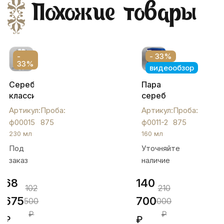
Похожие товары
-
- 33%
33%
видеообзор
Серебряный
Пара
классический
серебряных
фужер,
фужеров
Артикул:
Проба:
Артикул:
Проба:
ф00015
"Чешуя",
ф00015
875
ф0011-2
875
ф0011-
230 мл
160 мл
2
Под
Уточняйте
заказ
наличие
68
140
102
210
675
700
500
000
₽
₽
₽
₽