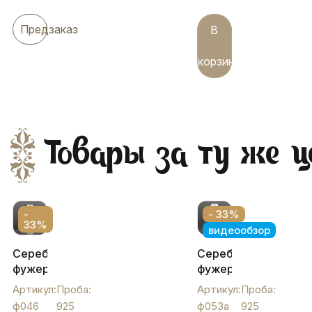
Предзаказ
В
корзину
Товары за ту же ц
-
- 33%
33%
видеообзор
Серебряный
Серебряный
фужер
фужер
для
«Лоза»,
Артикул:
Проба:
Артикул:
Проба:
вина
ф053а
ф046
925
ф053а
925