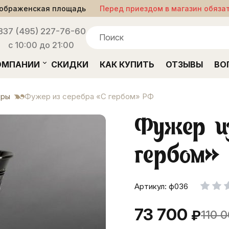
ображенская площадь
Перед приездом в магазин обяза
33
7 (495) 227-76-60
с 10:00 до 21:00
ОМПАНИИ
СКИДКИ
КАК КУПИТЬ
ОТЗЫВЫ
ВО
ры
Фужер из серебра «С гербом» РФ
Фужер и
гербом»
Артикул: ф036
73 700
₽
110 