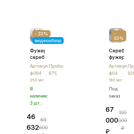
- 33%
-
33%
видеообзор
Фужер
Серебрян
серебряный
фужер
«Сетка»,
«Ромашка
Артикул:
Проба:
Артикул:
Пр
ф094
ф04
ф094
875
ф04
92
250 мл
180 мл
В
Под
наличии:
заказ
3 шт.
67
100
46
000
69
000
632
600
₽
₽