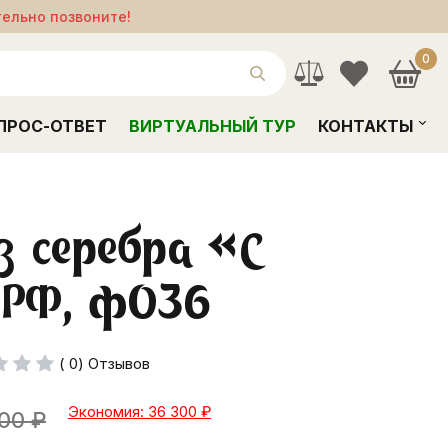
тельно позвоните!
0
ПРОС-ОТВЕТ
ВИРТУАЛЬНЫЙ ТУР
КОНТАКТЫ
з серебра «С
 РФ, ф036
( 0) Отзывов
Экономия: 36 300
₽
000
₽