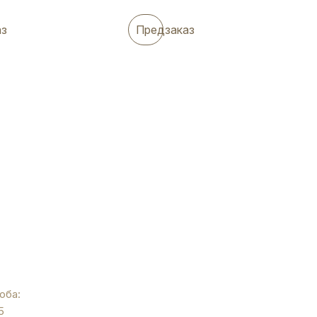
аз
Предзаказ
ый,
оба:
5