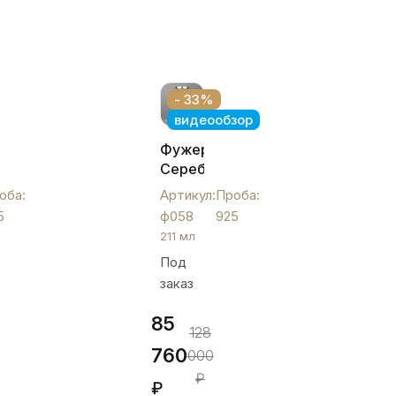
- 33%
видеообзор
ый
Фужер
Серебряный
»,
«Виноград»,
оба:
Артикул:
Проба:
ф058
5
ф058
925
211 мл
Под
заказ
85
128
760
000
₽
₽