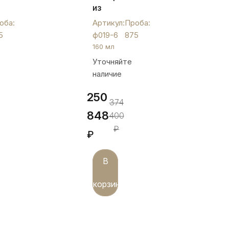
ых
из
шести
оба:
Артикул:
Проба:
серебряных
5
ф019-6
875
фужеров
160 мл
для
Уточняйте
шампанского,
наличие
ф019-
6
250
374
848
400
₽
₽
В
корзину