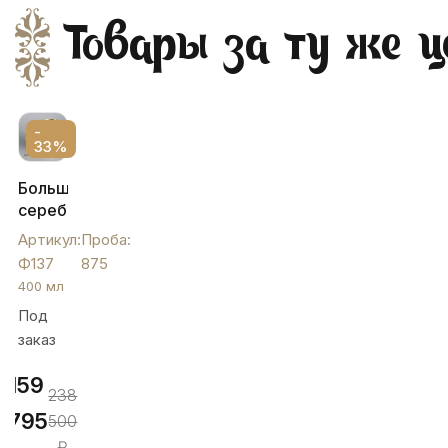
Товары за ту же ц
-
33%
Большой
серебряный
бокал
Артикул:
Проба:
с
Ф137
875
блюдцем,
400 мл
Ф137
Под
заказ
159
238
795
500
₽