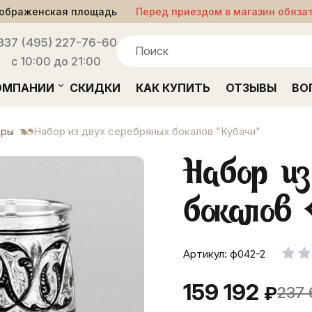
ображенская площадь
Перед приездом в магазин обяза
33
7 (495) 227-76-60
с 10:00 до 21:00
ОМПАНИИ
СКИДКИ
КАК КУПИТЬ
ОТЗЫВЫ
ВО
ры
Набор из двух серебряных бокалов "Кубачи"
Набор из
бокалов
Артикул: ф042-2
159 192
₽
237 