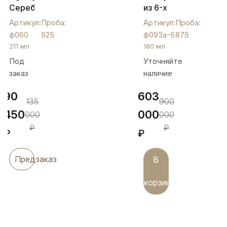
Серебряный
из 6-х
«Лазер»,
серебряных
Артикул:
Проба:
Артикул:
Проба:
ф060
Фужеров
ф060
925
ф093а-6
875
для
211 мл
180 мл
шампанского
Под
Уточняйте
или
заказ
наличие
вина,
ф093а-6
90
603
135
900
450
000
000
000
₽
₽
₽
₽
Предзаказ
В
корзину