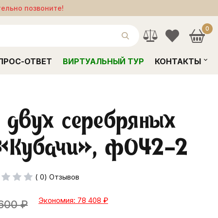
тельно позвоните!
0
ПРОС-ОТВЕТ
ВИРТУАЛЬНЫЙ ТУР
КОНТАКТЫ
 двух серебряных
 «Кубачи», ф042-2
( 0) Отзывов
Экономия: 78 408
₽
600
₽