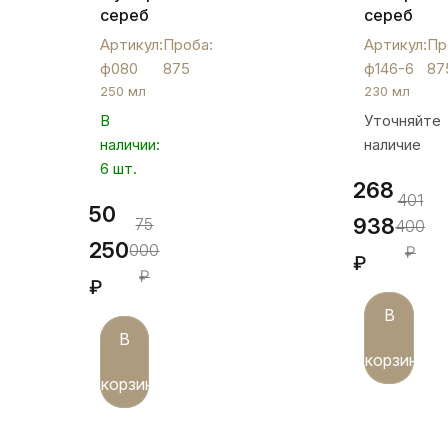
серебряный
серебрян
на
бокалов
Артикул:
Проба:
Артикул:
Пр
тонкой
"Паутина"
ф080
875
ф146-6
87
ножке
на
250 мл
230 мл
«Эксклюзив»,
шесть
В
Уточняйте
ф080
персон,
наличии:
наличие
ф146-
6 шт.
6
268
401
50
938
75
400
250
000
₽
₽
₽
₽
В
В
корзину
корзину