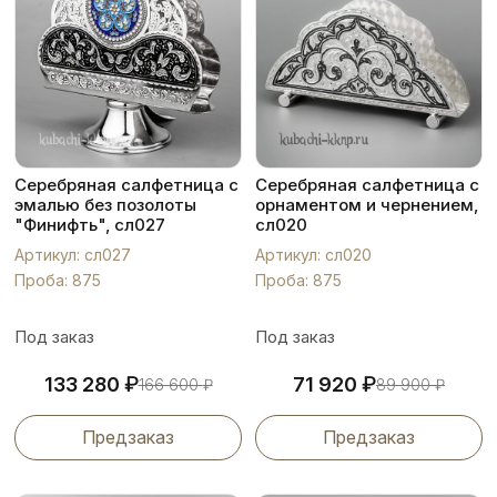
Серебряная салфетница с
Серебряная салфетница с
эмалью без позолоты
орнаментом и чернением,
"Финифть", сл027
сл020
Артикул: сл027
Артикул: сл020
Проба: 875
Проба: 875
Под заказ
Под заказ
₽
₽
133 280
71 920
166 600
₽
89 900
₽
Предзаказ
Предзаказ