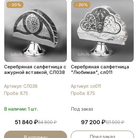
- 20%
- 20%
Серебряная салфетница с
Серебряная салфетница
ажурной вставкой, СЛ038
"Любимая", сл011
Артикул: СЛ038
Артикул: сл011
Проба: 875
Проба: 875
В наличии: 1 шт.
Под заказ
₽
₽
51 840
97 200
64 800
₽
121 500
₽
Предзаказ
В корзину