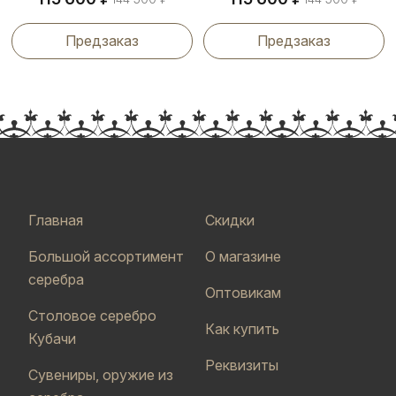
Предзаказ
Предзаказ
Главная
Скидки
Большой ассортимент
О магазине
серебра
Оптовикам
Столовое серебро
Как купить
Кубачи
Реквизиты
Сувениры, оружие из