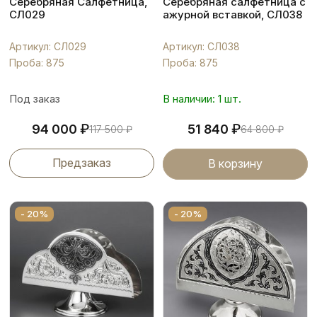
Серебряная Салфетница,
Серебряная салфетница с
СЛ029
ажурной вставкой, СЛ038
Артикул: СЛ029
Артикул: СЛ038
Проба: 875
Проба: 875
Под заказ
В наличии: 1 шт.
₽
₽
94 000
51 840
117 500
₽
64 800
₽
Предзаказ
В корзину
- 20%
- 20%