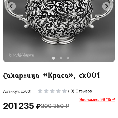
Сахарница «Краса», сх001
( 0) Отзывов
Артикул: сх001
Экономия: 99 115
₽
201 235
₽
300 350
₽