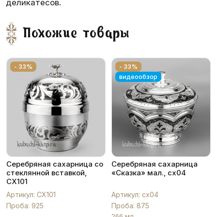
деликатесов.
Похожие товары
- 33%
- 33%
видеообзор
Серебряная сахарница со
Серебряная сахарница
стеклянной вставкой,
«Сказка» мал., сх04
СХ101
Артикул: СХ101
Артикул: сх04
Проба: 925
Проба: 875
266 мл