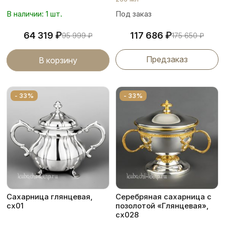
В наличии: 1 шт.
Под заказ
₽
₽
64 319
117 686
95 999
₽
175 650
₽
Предзаказ
В корзину
- 33%
- 33%
Сахарница глянцевая,
Серебряная сахарница с
сх01
позолотой «Глянцевая»,
сх028