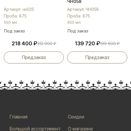
ЧН058
Артикул: чн025
Артикул: ЧН058
Проба: 875
Проба: 875
550 мл
950 мл
Под заказ
Под заказ
₽
₽
218 400
139 720
312 000
₽
199 600
₽
Предзаказ
Предзаказ
Главная
Скидки
Большой ассортимент
О магазине