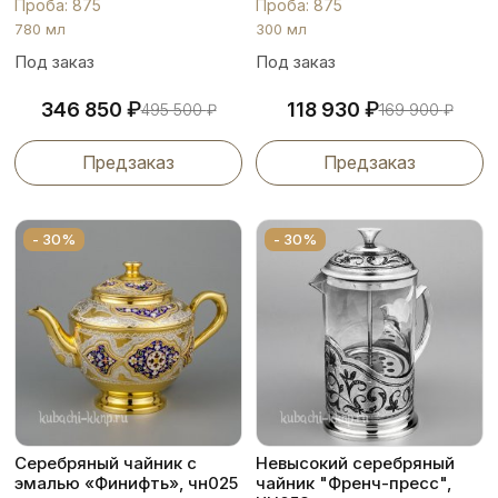
Проба: 875
Проба: 875
780 мл
300 мл
Под заказ
Под заказ
₽
₽
346 850
118 930
495 500
₽
169 900
₽
Предзаказ
Предзаказ
- 30%
- 30%
Серебряный чайник с
Невысокий серебряный
эмалью «Финифть», чн025
чайник "Френч-пресс",