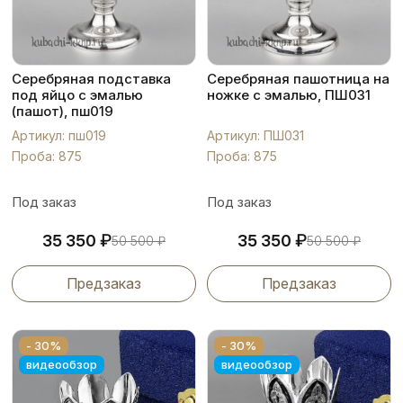
Серебряная подставка
Серебряная пашотница на
под яйцо с эмалью
ножке с эмалью, ПШ031
(пашот), пш019
Артикул: пш019
Артикул: ПШ031
Проба: 875
Проба: 875
Под заказ
Под заказ
₽
₽
35 350
35 350
50 500
₽
50 500
₽
Предзаказ
Предзаказ
- 30%
- 30%
видеообзор
видеообзор