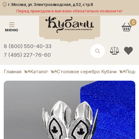
г. Москва, ул. Электрозаводская, д.52, стр.8
Перед приездом в магазин обязательно позвоните!
0
меню
8 (800) 550-40-33
7 (495) 227-76-60
Главная
Каталог
Столовое серебро Кубачи
Подст