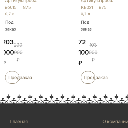
Артикул:
Проба:
Артикул:
Проба:
эмалью
чернением,
кб015
875
КБ021
875
и
КБ021
0,7 л
0,7 л
позолотой
Под
Под
"Финифть",
заказ
заказ
кб015
203
72
290
103
000
100
000
000
₽
₽
₽
₽
Предзаказ
Предзаказ
Главная
О компани