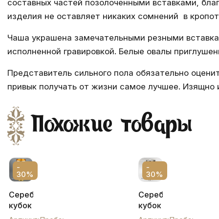
составных частей позолоченными вставками, бла
изделия не оставляет никаких сомнений в кропот
Чаша украшена замечательными резными вставка
исполненной гравировкой. Белые овалы приглуше
Представитель сильного пола обязательно оцени
привык получать от жизни самое лучшее. Изящно
Похожие товары
-
-
30%
30%
Серебряный
Серебряный
кубок
кубок
с
с