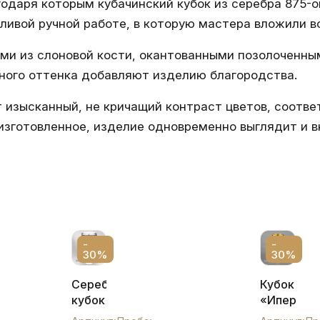
годаря которым кубачинский кубок из серебра 875-
ливой ручной работе, в которую мастера вложили в
ми из слоновой кости, окантованными позолоченны
нного оттенка добавляют изделию благородства.
т изысканный, не кричащий контраст цветов, соотв
 изготовленное, изделие одновременно выглядит и
-
-
30%
30%
Серебряный
Кубок
кубок
«Ипериал
с
серебрян