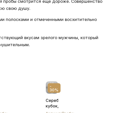
ой пробы смотрится еще дороже. Совершенство
сю свою душу.
ми полосками и отмеченными восхитительно
етствующий вкусам зрелого мужчины, который
 внушительным.
-
30%
Серебряный
»
кубок,
ый,
0,7 л,