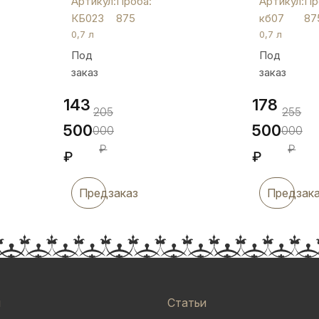
Артикул:
Проба:
Артикул:
Пр
уникальной
кб07
КБ023
875
кб07
87
кубачинской
0,7 л
0,7 л
гравировкой,
Под
Под
КБ023
заказ
заказ
143
178
205
255
500
500
000
000
₽
₽
₽
₽
Предзаказ
Предзак
и
Статьи