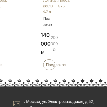
оба:
Артикул:
Проба:
кб010
5
кб010
875
0,7 л
Под
заказ
140
200
000
000
₽
₽
аз
Предзаказ
г. Москва, ул. Электрозаводская, д.52,