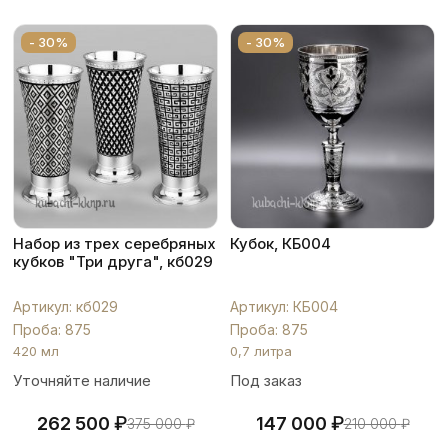
- 30%
- 30%
Набор из трех серебряных
Кубок, КБ004
кубков "Три друга", кб029
Артикул: кб029
Артикул: КБ004
Проба: 875
Проба: 875
420 мл
0,7 литра
Уточняйте наличие
Под заказ
₽
₽
262 500
147 000
375 000
₽
210 000
₽