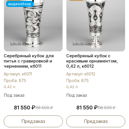
видеообзор
Серебряный кубок для
Серебряный кубок с
питья с гравировкой и
красивым орнаментом,
чернением, кб011
0,42 л, кб012
Артикул: кб011
Артикул: кб012
Проба: 875
Проба: 875
0,42 л
0,42 л
Под заказ
Под заказ
₽
₽
81 550
81 550
116 500
₽
116 500
₽
Предзаказ
Предзаказ