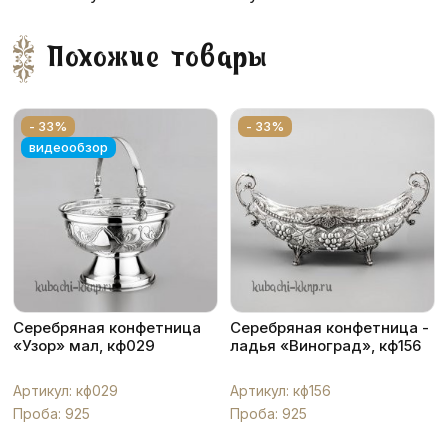
Похожие товары
- 33%
- 33%
видеообзор
Серебряная конфетница
Серебряная конфетница -
«Узор» мал, кф029
ладья «Виноград», кф156
Артикул: кф029
Артикул: кф156
Проба: 925
Проба: 925