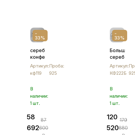
-
-
33%
33%
серебряная
Большя
конфетница
серебрян
с
конфетни
Артикул:
Проба:
Артикул:
Пр
птичкой
"Розочка"
кф119
925
КФ222Б
92
средн.,
КФ222Б
кф119
В
В
наличии:
наличии:
1 шт.
1 шт.
58
120
87
179
692
520
600
880