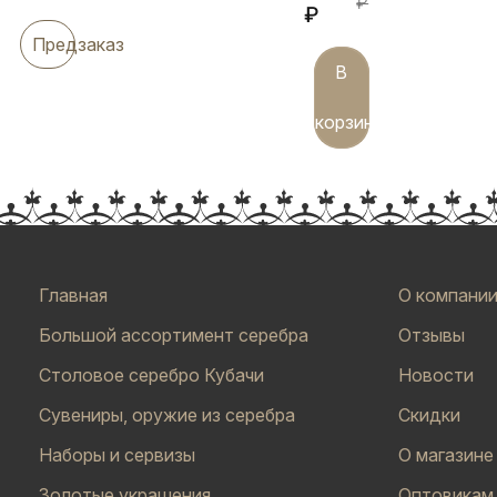
₽
₽
Предзаказ
В
корзину
Главная
О компани
Большой ассортимент серебра
Отзывы
Столовое серебро Кубачи
Новости
Сувениры, оружие из серебра
Скидки
Наборы и сервизы
О магазине
Золотые украшения
Оптовикам