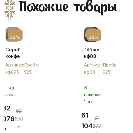
Похожие товары
-
-
33%
33%
Серебряная
"Яблочко",
конфетница
кф08
«корзинка»
Артикул:
Проба:
Артикул:
Проба:
бол.,
кф095
925
кф08
925
кф095
Под
В
заказ
наличии:
1 шт.
62
92
61
076
91
650
104
200
₽
₽