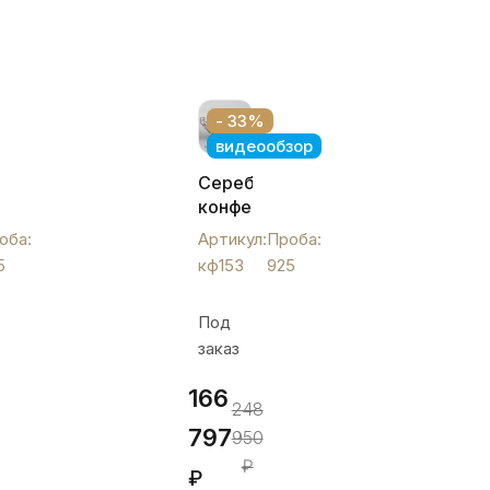
- 33%
видеообзор
Серебряная
ая
конфетница
ца
-
оба:
Артикул:
Проба:
,
ладья
5
кф153
925
«Цветы»,
кф153
Под
заказ
166
248
797
950
₽
₽