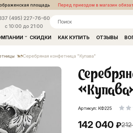
ображенская площадь
Перед приездом в магазин обяза
33
7 (495) 227-76-60
с 10:00 до 21:00
ОМПАНИИ
СКИДКИ
КАК КУПИТЬ
ОТЗЫВЫ
ВО
етницы
Серебряная конфетница "Купава"
Серебрян
«Купава
Артикул: КФ225
142 040
₽
212