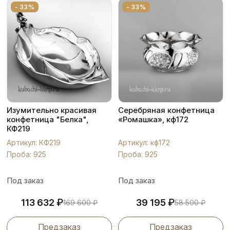
- 33%
- 33%
Изумительно красивая
Серебряная конфетница
конфетница "Белка",
«Ромашка», кф172
КФ219
Артикул: КФ219
Артикул: кф172
Проба: 925
Проба: 925
Под заказ
Под заказ
₽
₽
113 632
39 195
169 600
₽
58 500
₽
Предзаказ
Предзаказ