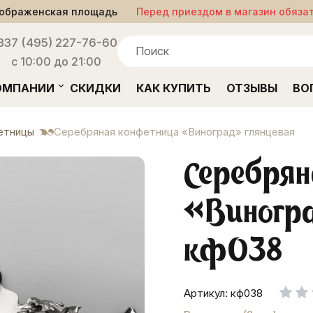
ображенская площадь
Перед приездом в магазин обяза
33
7 (495) 227-76-60
с 10:00 до 21:00
ОМПАНИИ
СКИДКИ
КАК КУПИТЬ
ОТЗЫВЫ
ВО
етницы
Серебряная конфетница «Виноград» глянцевая
Серебрян
«Виногра
кф038
Артикул: кф038