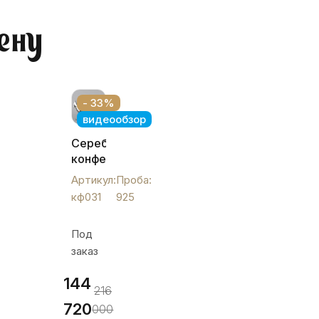
ену
- 33%
видеообзор
Серебряная
конфетница
«Мечта»
Артикул:
Проба:
глянцевая,
кф031
925
кф031
Под
заказ
144
216
720
000