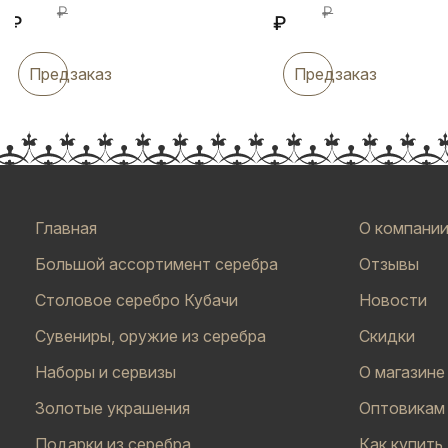
₽
₽
₽
₽
Предзаказ
Предзаказ
Главная
О компани
Большой ассортимент серебра
Отзывы
Столовое серебро Кубачи
Новости
Сувениры, оружие из серебра
Скидки
Наборы и сервизы
О магазине
Золотые украшения
Оптовикам
Подарки из серебра
Как купить