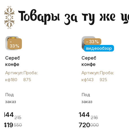
Товары за ту же ц
-
- 33%
33%
видеообзор
Серебряная
Серебряная
конфетница
конфетница
на
«Косичка»,
Артикул:
Проба:
Артикул:
Проба:
ножке
кф143
кф180
875
кф143
925
"Финифть",
кф180
Под
Под
заказ
заказ
144
144
215
216
419
720
550
000