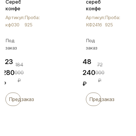
Серебряная
серебряная
конфетница
конфетница
«Узор»,
"Ивовый
Артикул:
Проба:
Артикул:
Проба:
кф030
лист",
кф030
925
КФ241б
925
КФ241б
Под
Под
заказ
заказ
123
48
184
72
280
240
000
000
₽
₽
₽
₽
Предзаказ
Предзаказ