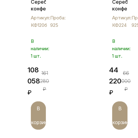
Серебряная
Серебрян
конфетница
конфетни
"Птичка
"Узор",
Артикул:
Проба:
Артикул:
Пр
на
КФ224
КФ120б
925
КФ224
92
листе",
КФ120б
В
В
наличии:
наличии:
1 шт.
1 шт.
108
44
161
66
058
220
280
000
₽
₽
₽
₽
В
В
корзину
корзину