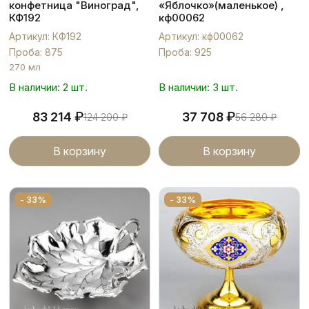
конфетница "Виноград",
«Яблочко»(маленькое) ,
КФ192
кф00062
Артикул: КФ192
Артикул: кф00062
Проба: 875
Проба: 925
270 мл
В наличии: 2 шт.
В наличии: 3 шт.
₽
₽
83 214
37 708
124 200
₽
56 280
₽
В корзину
В корзину
- 33%
- 33%