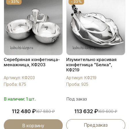
- 33%
- 33%
Серебряная конфетница-
Изумительно красивая
менажница, КФ203
конфетница "Белка",
КФ219
Артикул: КФ203
Артикул: КФ219
Проба: 875
Проба: 925
В наличии: 1 шт.
Под заказ
₽
₽
112 480
113 632
167 880
₽
169 600
₽
Предзаказ
В корзину