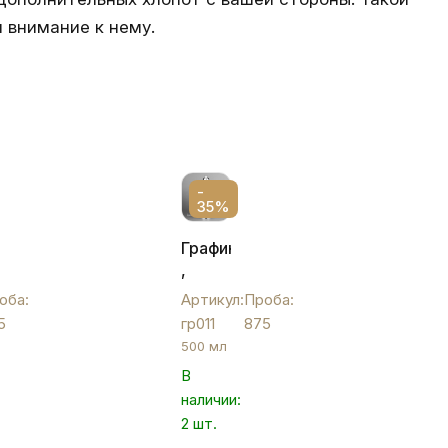
 внимание к нему.
-
35%
Графин
,
гр011
оба:
Артикул:
Проба:
5
гр011
875
ми
500 мл
В
наличии:
2 шт.