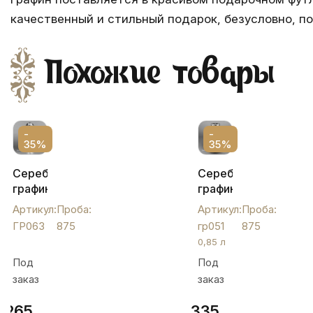
качественный и стильный подарок, безусловно, по
Похожие товары
-
-
35%
35%
Серебряный
Серебряный
графин
графин
для
для
Артикул:
Проба:
Артикул:
Проба:
виски,
питья
ГР063
875
гр051
875
ГР063
«Эксклюзив»,
0,85 л
гр051
Под
Под
заказ
заказ
265
335