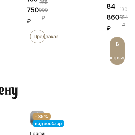
255
84
750
130
000
860
554
₽
₽
₽
₽
Предзаказ
В
корзину
ену
- 35%
видеообзор
Графин