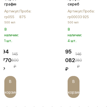
графин
серебряный
для
"Лазер",
Артикул:
Проба:
Артикул:
Проба:
питья
гр00033
гр055
875
гр00033
925
«Соты»,
500 мл
500 мл
гр055
В
В
наличии:
наличии:
1 шт.
4 шт.
94
95
145
146
770
082
800
280
₽
₽
₽
₽
В
В
корзину
корзину