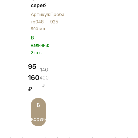
серебряный
«Виноград»,
Артикул:
Проба:
гр048
гр048
925
500 мл
В
наличии:
2 шт.
95
146
160
400
₽
₽
В
корзину