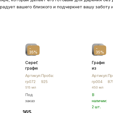
радует вашего близкого и подчеркнет вашу заботу и
-
-
35%
35%
Серебряный
Графин
графин
из
для
серебра
Артикул:
Проба:
Артикул:
Пр
крепких
с
гр072
925
гр004
87
напитков
капелька
515 мл
450 мл
"Крылья",
черни,
Под
В
гр072
450
заказ
наличии:
мл,
гр004
2 шт.
165