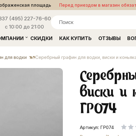
ображенская площадь
Перед приездом в магазин обяза
33
7 (495) 227-76-60
с 10:00 до 21:00
ОМПАНИИ
СКИДКИ
КАК КУПИТЬ
ОТЗЫВЫ
ВО
н для водки
Серебрный графин для водки, виски и коньяк
Серебрны
виски и 
ГР074
Артикул: ГР074