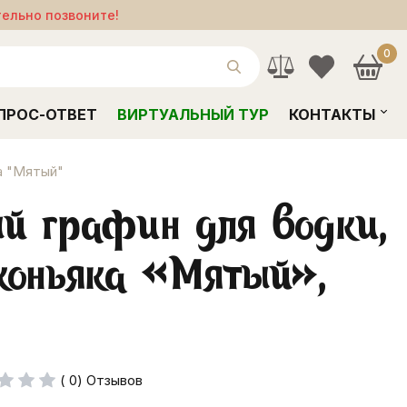
тельно позвоните!
0
ПРОС-ОТВЕТ
ВИРТУАЛЬНЫЙ ТУР
КОНТАКТЫ
а "Мятый"
й графин для водки,
коньяка «Мятый»,
( 0) Отзывов