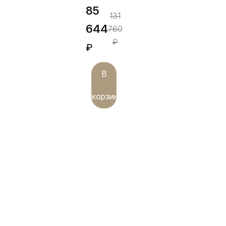
85
131
644
760
₽
₽
В
корзину