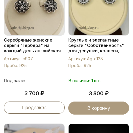
Серебряные женские
Круглые и элегантные
серьги "Гербера" на
серьги "Собственность"
каждый день английская
для девушки, коллеги,
застежка, с907
жены на каждый день , в
Артикул: с907
Артикул: Ag-с128
офис серебро 925 пробы ,
Проба: 925
Проба: 925
Ag-с128
Под заказ
В наличии: 1 шт.
₽
₽
3 700
3 800
Предзаказ
В корзину