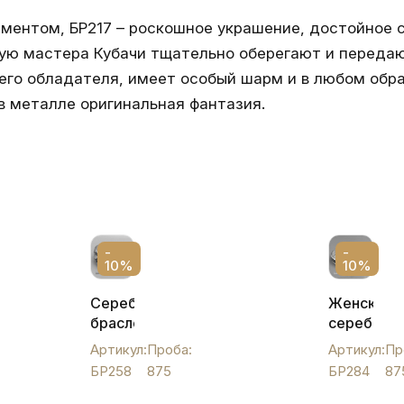
аментом, БР217 – роскошное украшение, достойное 
рую мастера Кубачи тщательно оберегают и передаю
его обладателя, имеет особый шарм и в любом обра
в металле оригинальная фантазия.
-
-
10%
10%
Серебряный
Женский
браслет
серебрян
"Цветок",
браслет
Артикул:
Проба:
Артикул:
Пр
БР258
"Афина",
БР258
875
БР284
87
БР284