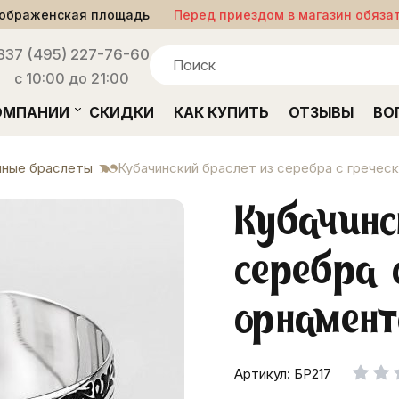
ображенская площадь
Перед приездом в магазин обяза
33
7 (495) 227-76-60
с 10:00 до 21:00
ОМПАНИИ
СКИДКИ
КАК КУПИТЬ
ОТЗЫВЫ
ВО
ные браслеты
Кубачинский браслет из серебра с грече
Кубачинс
серебра 
орнамент
Артикул: БР217