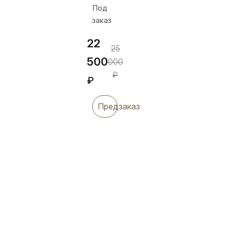
Под
заказ
22
25
500
000
₽
₽
Предзаказ