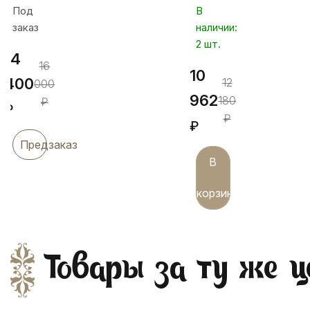
Под
В
черни,
заказ
наличии:
БР218
2 шт.
14
16
10
400
12
000
962
180
₽
₽
₽
₽
Предзаказ
В
корзину
Товары за ту же ц