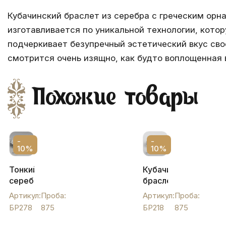
Кубачинский браслет из серебра с греческим орн
изготавливается по уникальной технологии, кото
подчеркивает безупречный эстетический вкус сво
смотрится очень изящно, как будто воплощенная 
Похожие товары
-
-
10%
10%
Тонкий
Кубачинский
серебряный
браслет
браслет
из
Артикул:
Проба:
Артикул:
Проба:
"Ясный",
серебра
БР278
875
БР218
875
БР278
с
капельками