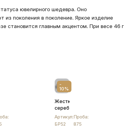
статуса ювелирного шедевра. Оно
т из поколения в поколение. Яркое изделие
зе становится главным акцентом. При весе 46 г
-
10%
Жесткий
ый
серебряный
браслет
оба:
Артикул:
Проба:
с
5
БР52
875
орнаментом,
БР52