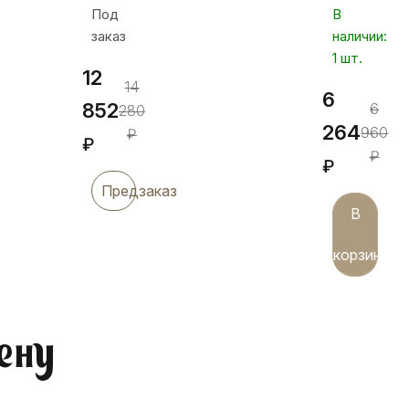
Под
В
заказ
наличии:
1 шт.
12
14
6
852
6
280
264
960
₽
₽
₽
₽
Предзаказ
В
корзину
ену