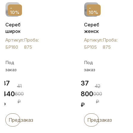
-
-
10%
10%
Серебряный
Серебряный
широкий
женский
браслет
браслет
Артикул:
Проба:
Артикул:
Проба:
Кубачи
"Глянцевый",
БР160
875
БР105
875
с
БР105
чернеными
Под
Под
узорами,
заказ
заказ
БР160
37
37
41
42
440
800
600
000
₽
₽
₽
₽
Предзаказ
Предзаказ