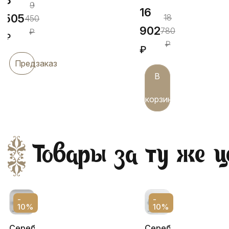
9
16
505
18
450
902
780
₽
₽
₽
₽
Предзаказ
В
корзину
Товары за ту же ц
-
-
10%
10%
Серебряный
Серебряный