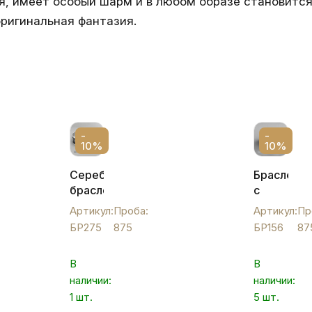
я, имеет особый шарм и в любом образе становится
оригинальная фантазия.
-
-
10%
10%
Серебряный
Браслет
браслет
с
"Пейсли",
чернью
Артикул:
Проба:
Артикул:
Пр
БР275
женский,
БР275
875
БР156
87
БР156
В
В
наличии:
наличии:
1 шт.
5 шт.