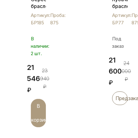
браслет
браслет
Кубачи
из
Артикул:
Проба:
Артикул:
Пр
с
серебра
БР185
875
БР77
87
волнообразным
с
орнаментом,
изящным
В
Под
БР185
орнамент
наличии:
заказ
БР77
2 шт.
21
24
21
600
23
000
546
940
₽
₽
₽
₽
Предзак
В
корзину