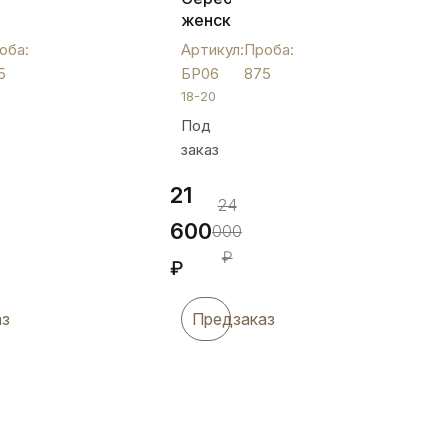
женский
браслет
оба:
Артикул:
Проба:
"Симетрия",
5
БР06
875
БР06
18-20
Под
ом,
заказ
21
24
600
000
₽
₽
аз
Предзаказ