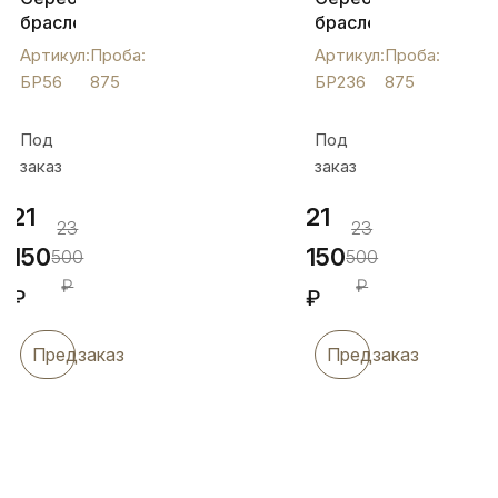
браслет
браслет
Кубачи
(Ag
Артикул:
Проба:
Артикул:
Проба:
с
875),
БР56
875
БР236
875
цветочным
БР236
узором,
Под
Под
БР56
заказ
заказ
21
21
23
23
150
150
500
500
₽
₽
₽
₽
Предзаказ
Предзаказ