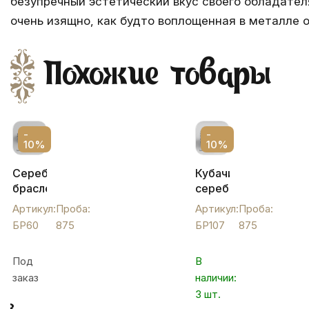
безупречный эстетический вкус своего обладател
очень изящно, как будто воплощенная в металле 
Похожие товары
-
-
10%
10%
Серебряный
Кубачинский
браслет
серебряный
Кубачи
браслет
Артикул:
Проба:
Артикул:
Проба:
с
с это
БР60
875
БР107
875
чернением
орнаментом,
и
БР107
Под
В
лазерной
заказ
наличии:
гравировкой,
БР60
3 шт.
8