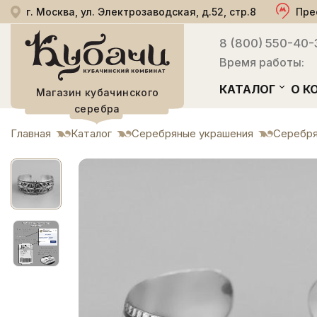
г. Москва, ул. Электрозаводская, д.52, стр.8
Пре
8 (800) 550-40-
Время работы:
КАТАЛОГ
О К
Магазин кубачинского
серебра
Главная
Каталог
Серебряные украшения
Серебря