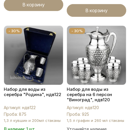
В корзину
В корзину
- 30%
- 30%
Набор для воды из
Набор для воды из
серебра "Родина", ндв122
серебра на 6 персон
"Виноград", ндв120
Артикул: ндв122
Артикул: ндв120
Проба: 875
Проба: 925
1,3 л кувшин и 200мл стаканы
1,5 л графин и 260 мл стаканы
В наличии: 1 шт.
Уточняйте наличие