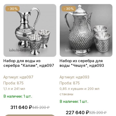
- 30%
- 30%
Набор для воды из
Набор из серебра для
серебра "Калам", ндв097
воды "Чешуя", ндв093
Артикул: ндв097
Артикул: ндв093
Проба: 875
Проба: 875
1,1 л и 241 мл
0,85 л кувшин и 200 мл
стаканы
В наличии: 1 шт.
В наличии: 1 шт.
₽
311 640
445 200
₽
₽
227 640
325 200
₽