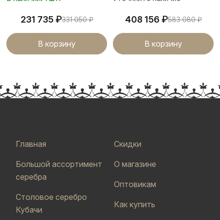
₽
₽
231 735
408 156
331 050
₽
583 080
₽
В корзину
В корзину
Главная
Скидки
Большой ассортимент
О магазине
серебра
Оптовикам
Столовое серебро
Как купить
Кубачи