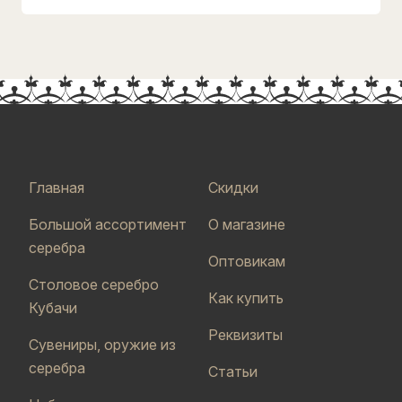
Главная
Скидки
Большой ассортимент
О магазине
серебра
Оптовикам
Столовое серебро
Как купить
Кубачи
Реквизиты
Сувениры, оружие из
серебра
Статьи