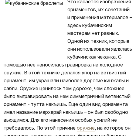
Что касается изображения
орнаментов, их сочетаний
и применения материалов –
здесь кубачинским
мастерам нет равных.
Одной их техник, которые
они использовали являлась
кубачинская чеканка. С
помощью нее наносилась гравировка на холодное
оружие. В этой технике делался упор на ветвистый
орнамент, им украшали наиболее дорогие кинжалы и
сабли. Оружие ценилось тем дороже, чем сложнее
было выгравировать на нем симметричный ветвистый
орнамент - тутта накъишь. Еще один вид орнамента
имел название мархарай накъишь – он был свободно
вьющимся. Для его нанесения особых усилий не
требовалось. По этой причине
оружие
, на которое он
наносился, ценилось дешевле. Украшали кубачинцы