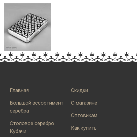
Главная
Скидки
Большой ассортимент
О магазине
серебра
Оптовикам
Столовое серебро
Как купить
Кубачи