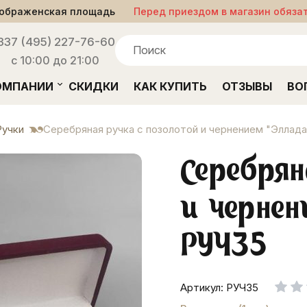
ображенская площадь
Перед приездом в магазин обяза
33
7 (495) 227-76-60
с 10:00 до 21:00
ОМПАНИИ
СКИДКИ
КАК КУПИТЬ
ОТЗЫВЫ
ВО
Ручки
Серебряная ручка с позолотой и чернением "Эллада
Серебрян
и чернен
РУЧ35
Артикул: РУЧ35