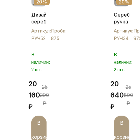
20%
20%
Дизайнерская
Серебрян
серебряная
ручка
ручка
с
Артикул:
Проба:
Артикул:
Пр
"Дина",
позолото
РУЧ52
875
РУЧ34
87
РУЧ52
"Вершина"
РУЧ34
В
В
наличии:
наличии:
2 шт.
2 шт.
20
20
25
25
160
640
200
800
₽
₽
₽
₽
В
В
корзину
корзину