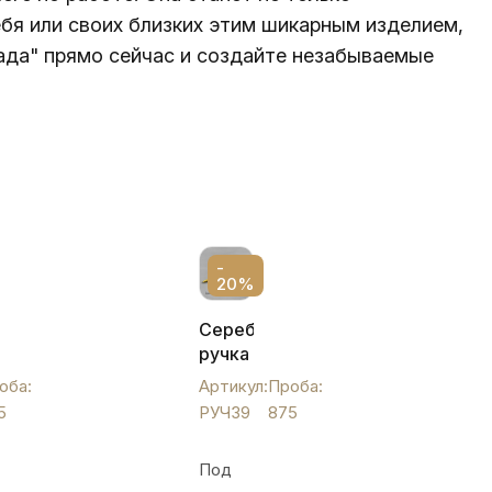
ебя или своих близких этим шикарным изделием,
лада" прямо сейчас и создайте незабываемые
-
20%
Серебряная
ручка
ая
"Геометрия",
оба:
Артикул:
Проба:
РУЧ39
5
РУЧ39
875
Под