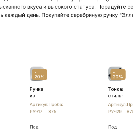
сканного вкуса и высокого статуса. Порадуйте с
ть каждый день. Покупайте серебряную ручку "Эл
-
-
20%
20%
Ручка
Тонкая
из
стильная
серебра
серебрян
Артикул:
Проба:
Артикул:
Пр
(шариковая),
ручка,
РУЧ17
875
РУЧ29
87
РУЧ17
РУЧ29
Под
Под