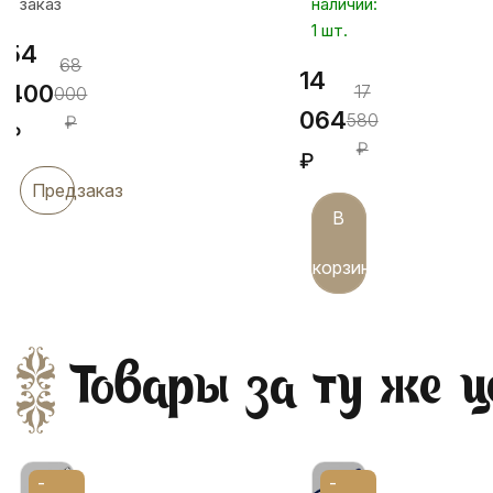
заказ
наличии:
1 шт.
54
68
14
400
17
000
064
580
₽
₽
₽
₽
Предзаказ
В
корзину
Товары за ту же ц
-
-