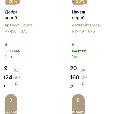
20%
20%
Добротная
Начальническая
серебряная
серебряная
ручка
ручка
Артикул:
Проба:
Артикул:
Проба:
"Капля",
"Воля",
РУЧ50
875
РУЧ49
875
РУЧ50
РУЧ49
В
В
наличии:
наличии:
2 шт.
1 шт.
19
20
24
25
824
160
780
200
₽
₽
₽
₽
В
В
корзину
корзину