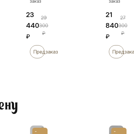
заказ
заказ
23
21
29
27
440
840
300
300
₽
₽
₽
₽
Предзаказ
Предзак
ену
-
-