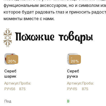
функциональным аксессуаром, но и символом изы
которое будет радовать глаз и приносить радос
моменты вместе с нами.
Похожие товары
-
-
20%
20%
Серебряная
Серебряная
шариковая
ручка
ручка
(шариковая),
Артикул:
Проба:
Артикул:
Проба:
авторской
РУЧ15
РУЧ56
875
РУЧ15
875
работы
"Шах",
Под
В
РУЧ56