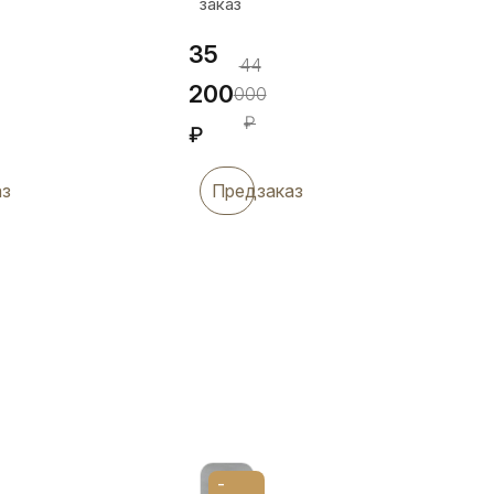
заказ
35
44
200
000
₽
₽
аз
Предзаказ
-