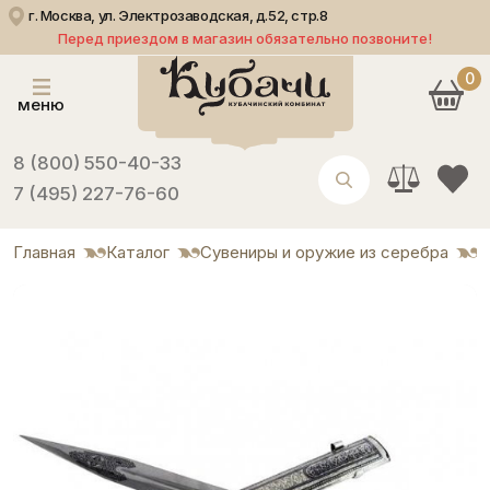
г. Москва, ул. Электрозаводская, д.52, стр.8
Перед приездом в магазин обязательно позвоните!
0
меню
8 (800) 550-40-33
7 (495) 227-76-60
Главная
Каталог
Сувениры и оружие из серебра
К