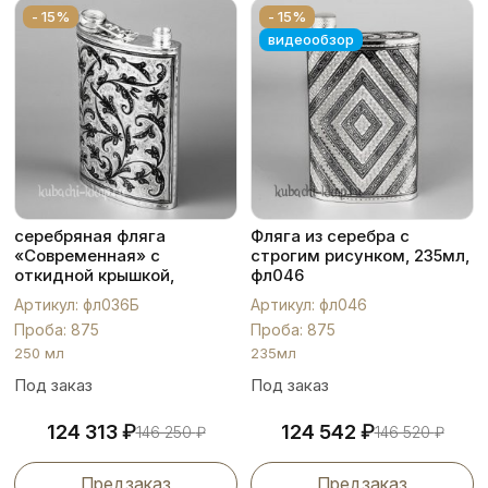
- 15%
- 15%
видеообзор
серебряная фляга
Фляга из серебра с
«Современная» с
строгим рисунком, 235мл,
откидной крышкой,
фл046
фл036Б
Артикул: фл036Б
Артикул: фл046
Проба: 875
Проба: 875
250 мл
235мл
Под заказ
Под заказ
₽
₽
124 313
124 542
146 250
₽
146 520
₽
Предзаказ
Предзаказ