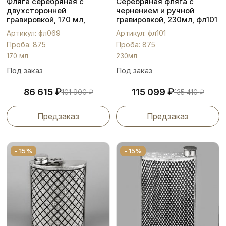
Фляга серебряная с
Серебряная фляга с
двухсторонней
чернением и ручной
гравировкой, 170 мл,
гравировкой, 230мл, фл101
фл069
Артикул: фл069
Артикул: фл101
Проба: 875
Проба: 875
170 мл
230мл
Под заказ
Под заказ
₽
₽
86 615
115 099
101 900
₽
135 410
₽
Предзаказ
Предзаказ
- 15%
- 15%