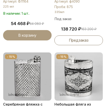
Артикул: ФЛ164
Артикул: фл090
225 мл
Проба: 875
335мл
В наличии: 1 шт.
Под заказ
₽
54 468
64 080
₽
₽
138 720
163 200
₽
В корзину
Предзаказ
- 15%
- 15%
Серебряная фляжка с
Небольшая фляга из