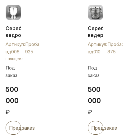
Серебряное
Серебряное
ведро
ведерко
для
"Морозко",
Артикул:
Проба:
Артикул:
Проба:
льда,
вд010
вд008
925
вд010
875
вд008
глянцевое
Под
Под
заказ
заказ
500
500
000
000
₽
₽
Предзаказ
Предзаказ