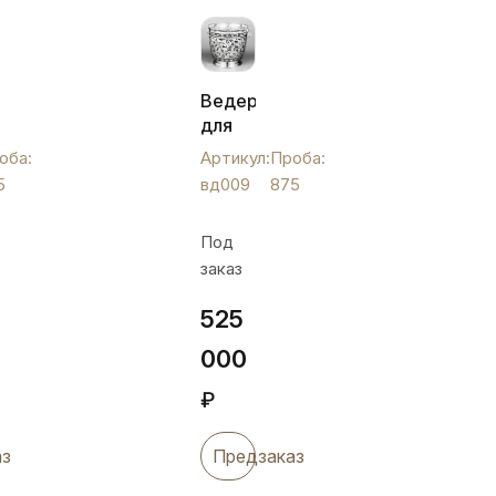
ое
Ведерко
для
льда
оба:
Артикул:
Проба:
серебряное,
5
вд009
875
вд009
Под
заказ
525
000
₽
аз
Предзаказ