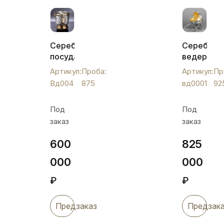
Серебряная
Серебрян
посуда,
ведерко
ведро
для
Артикул:
Проба:
Артикул:
Пр
для
льда
Вд004
875
вд0001
92
льда,
«Карета»,
Вд004
вд0001
Под
Под
заказ
заказ
600
825
000
000
₽
₽
Предзаказ
Предзак