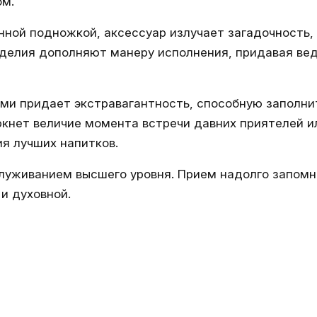
ом.
нной подножкой, аксессуар излучает загадочность,
зделия дополняют манеру исполнения, придавая ве
ми придает экстравагантность, способную заполнит
ркнет величие момента встречи давних приятелей 
я лучших напитков.
уживанием высшего уровня. Прием надолго запомни
и духовной.