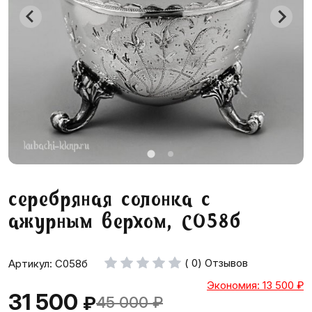
серебряная солонка с
ажурным верхом, С058б
( 0) Отзывов
Артикул: С058б
Экономия: 13 500
₽
31 500
₽
45 000
₽