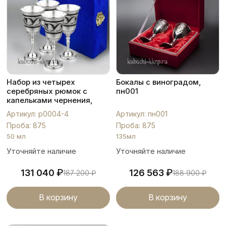
Набор из четырех
Бокалы с виноградом,
серебряных рюмок с
пн001
капельками чернения,
р0004-4
Артикул: р0004-4
Артикул: пн001
Проба: 875
Проба: 875
50 мл
135мл
Уточняйте наличие
Уточняйте наличие
₽
₽
131 040
126 563
187 200
₽
188 900
₽
В корзину
В корзину