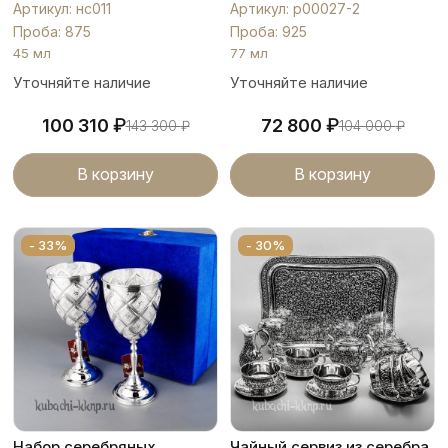
Артикул: нс011
Артикул: р00027-2
Проба: 875
Проба: 925
45 мл
77 мл
Уточняйте наличие
Уточняйте наличие
₽
₽
100 310
72 800
143 300
₽
104 000
₽
В корзину
В корзину
- 33%
- 30%
Набор серебряных
Чайный сервиз из серебра,