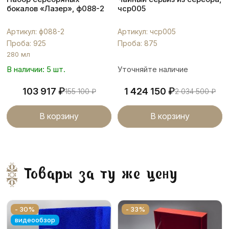
бокалов «Лазер», ф088-2
чср005
Артикул: ф088-2
Артикул: чср005
Проба: 925
Проба: 875
280 мл
В наличии: 5 шт.
Уточняйте наличие
₽
₽
103 917
1 424 150
155 100
₽
2 034 500
₽
В корзину
В корзину
Товары за ту же цену
- 30%
- 33%
видеообзор