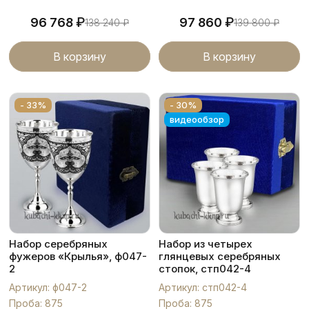
₽
₽
96 768
97 860
138 240
₽
139 800
₽
В корзину
В корзину
- 33%
- 30%
видеообзор
Набор серебряных
Набор из четырех
фужеров «Крылья», ф047-
глянцевых серебряных
2
стопок, стп042-4
Артикул: ф047-2
Артикул: стп042-4
Проба: 875
Проба: 875