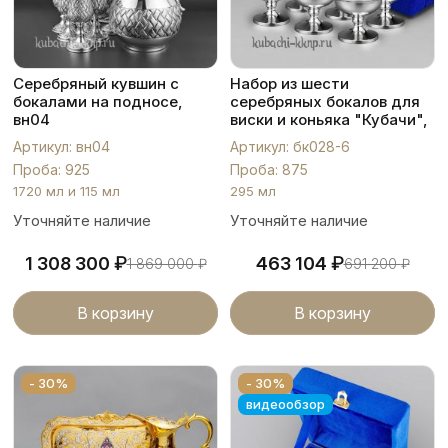
Серебряный кувшин с
Набор из шести
бокалами на подносе,
серебряных бокалов для
вн04
виски и коньяка "Кубачи",
бк028-6
Артикул: вн04
Артикул: бк028-6
Проба: 925
Проба: 875
1720 мл и 115 мл
295 мл
Уточняйте наличие
Уточняйте наличие
₽
₽
1 308 300
463 104
1 869 000
₽
691 200
₽
В корзину
В корзину
- 30%
- 30%
видеообзор