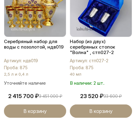
Серебряный набор для
Набор (из двух)
воды с позолотой, ндв019
серебряных стопок
"Волна" , стп027-2
Артикул: ндв019
Артикул: стп027-2
Проба: 875
Проба: 875
2,5 л и 0,4 л
40 мл
Уточняйте наличие
В наличии: 2 шт.
₽
₽
2 415 700
23 520
3 451 000
₽
33 600
₽
В корзину
В корзину