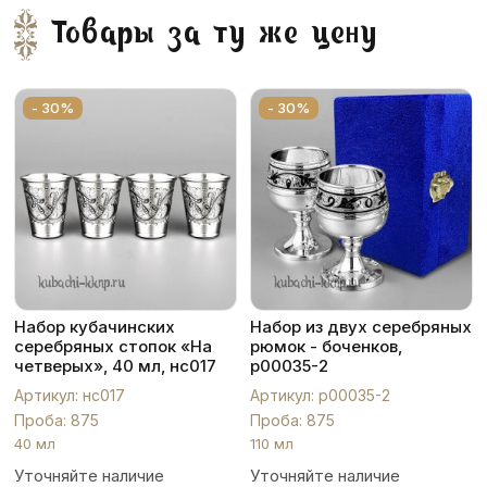
Товары за ту же цену
- 30%
- 30%
Набор кубачинских
Набор из двух серебряных
серебряных стопок «На
рюмок - боченков,
четверых», 40 мл, нс017
р00035-2
Артикул: нс017
Артикул: р00035-2
Проба: 875
Проба: 875
40 мл
110 мл
Уточняйте наличие
Уточняйте наличие