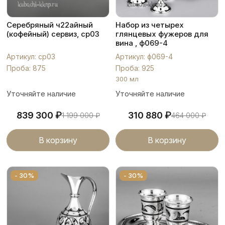
Серебряный ч22айный
Набор из четырех
(кофейный) сервиз, ср03
глянцевых фужеров для
вина , ф069-4
Артикул: ср03
Артикул: ф069-4
Проба: 875
Проба: 925
300 мл
Уточняйте наличие
Уточняйте наличие
₽
₽
839 300
310 880
1 199 000
₽
464 000
₽
В корзину
В корзину
- 30%
- 30%