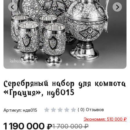
Серебряный набор для компота
«Грация», ндв015
( 0) Отзывов
Артикул: ндв015
Экономия: 510 000
₽
1 190 000
₽
1 700 000
₽