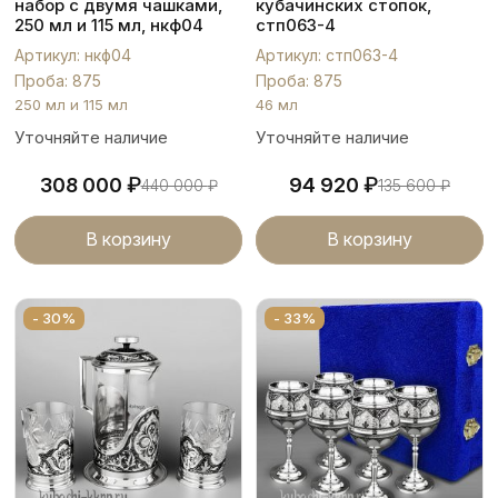
набор с двумя чашками,
кубачинских стопок,
250 мл и 115 мл, нкф04
стп063-4
Артикул: нкф04
Артикул: стп063-4
Проба: 875
Проба: 875
250 мл и 115 мл
46 мл
Уточняйте наличие
Уточняйте наличие
₽
₽
308 000
94 920
440 000
₽
135 600
₽
В корзину
В корзину
- 30%
- 33%