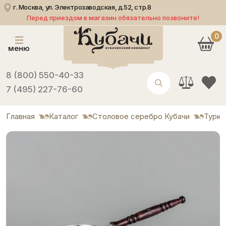
г. Москва, ул. Электрозаводская, д.52, стр.8
Перед приездом в магазин обязательно позвоните!
0
меню
8 (800) 550-40-33
7 (495) 227-76-60
Главная
Каталог
Столовое серебро Кубачи
Турки