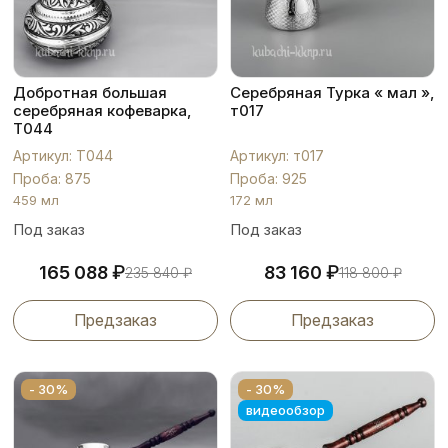
Добротная большая
Серебряная Турка « мал »,
серебряная кофеварка,
т017
Т044
Артикул: Т044
Артикул: т017
Проба: 875
Проба: 925
459 мл
172 мл
Под заказ
Под заказ
₽
₽
165 088
83 160
235 840
₽
118 800
₽
Предзаказ
Предзаказ
- 30%
- 30%
видеообзор