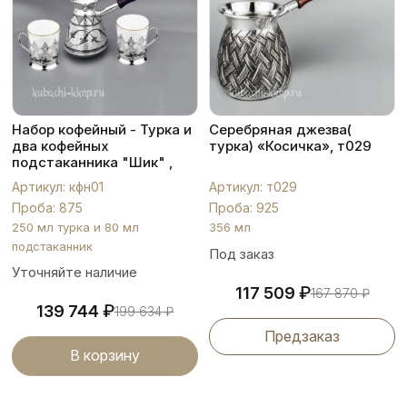
Набор кофейный - Турка и
Серебряная джезва(
два кофейных
турка) «Косичка», т029
подстаканника "Шик" ,
кфн01
Артикул: кфн01
Артикул: т029
Проба: 875
Проба: 925
250 мл турка и 80 мл
356 мл
подстаканник
Под заказ
Уточняйте наличие
₽
117 509
167 870
₽
₽
139 744
199 634
₽
Предзаказ
В корзину