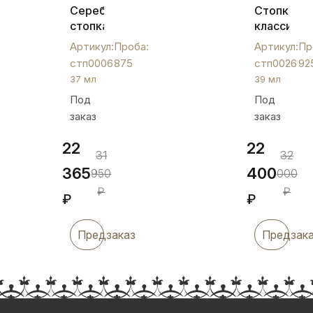
Серебряная
Стопка
стопка
классичес
с
Кубачи,
Артикул:
Проба:
Артикул:
Пр
капельками
стп0026
стп0006
875
стп0026
92
черни,
37 мл
39 мл
37
Под
Под
мл,
заказ
заказ
стп0006
22
22
31
32
365
400
950
000
₽
₽
₽
₽
Предзаказ
Предзак