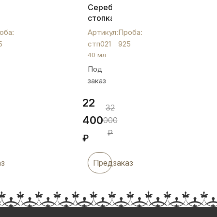
Серебряная
кая
стопка
"Лазер",
оба:
Артикул:
Проба:
стп021
5
стп021
925
40 мл
Под
заказ
22
32
400
000
₽
₽
аз
Предзаказ