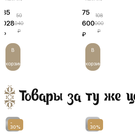
35
75
50
108
028
600
040
000
₽
₽
₽
₽
В
В
корзину
корзину
Товары за ту же ц
-
-
30%
30%