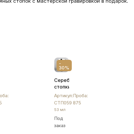
ных стопок с мастерской гравировкой в подарок.
-
30%
ая
Серебряные
стопки
",
с
оба:
Артикул:
Проба:
лазерной
5
СТП059
875
гравировкой,
53 мл
СТП059
Под
заказ