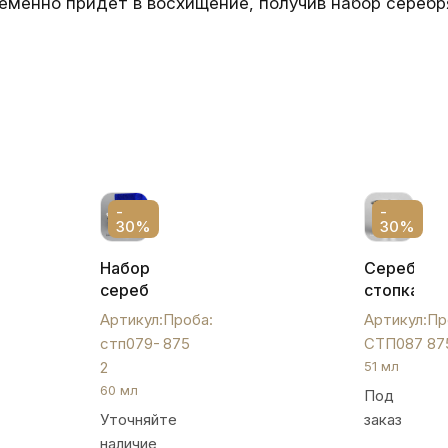
менно придет в восхищение, получив набор серебря
-
-
30%
30%
Набор
Серебрян
серебряных
стопка
стопок
"Оригинал
Артикул:
Проба:
Артикул:
Пр
на 60
СТП087
стп079-
875
СТП087
87
мл,
2
51 мл
стп079-
60 мл
Под
2
Уточняйте
заказ
наличие