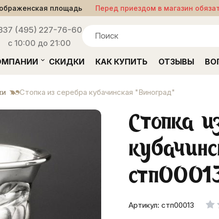
ображенская площадь
Перед приездом в магазин обяза
33
7 (495) 227-76-60
с 10:00 до 21:00
ОМПАНИИ
СКИДКИ
КАК КУПИТЬ
ОТЗЫВЫ
ВО
ки
Стопка из серебра кубачинская "Виноград"
Стопка и
кубачинс
стп0001
Артикул: стп00013