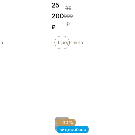
25
36
200
000
₽
₽
аз
Предзаказ
- 30%
видеообзор