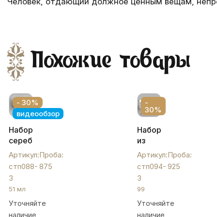
Человек, отдающий должное ценным вещам, непре
Похожие товары
- 30%
-
30%
видеообзор
Набор
Набор
серебряных
из
стопок
трех
Артикул:
Проба:
Артикул:
Проба:
"На
серебряных
стп088-
875
стп094-
925
троих",
стопок
3
3
стп088-
"Великан",
51 мл
99
3
стп094-
Уточняйте
Уточняйте
3
наличие
наличие