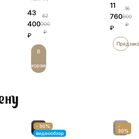
11
16
43
760
62
800
400
000
₽
₽
₽
₽
Предзак
В
корзину
ену
- 30%
-
30%
видеообзор