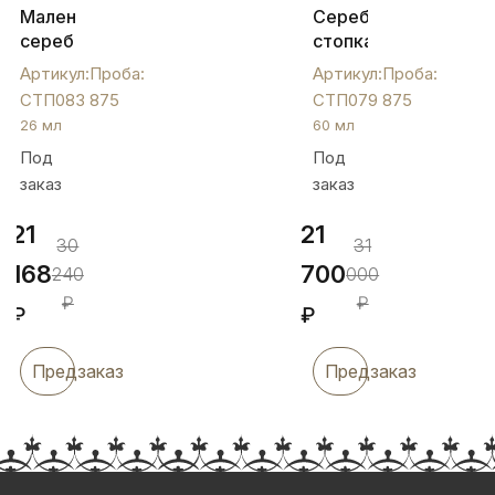
Маленькая
Серебряная
серебряная
стопка
стопка
на 60
Артикул:
Проба:
Артикул:
Проба:
на
мл
СТП083
875
СТП079
875
ножке,
"Строгая",
26 мл
60 мл
СТП083
СТП079
Под
Под
заказ
заказ
21
21
30
31
168
700
240
000
₽
₽
₽
₽
Предзаказ
Предзаказ