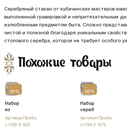
Серебряный стакан от кубачинских мастеров ювел
выполненной гравировкой и непритязательным диз
излюбленным предметом быта. Сложно представит
чистой и полезной благодаря уникальным свойст
столового серебра, которое не требует особого у
Похожие товары
-
-
30%
30%
Набор
Набор
из
серебряных
двух
стаканов
Артикул:
Проба:
Артикул:
Проба:
серебряных
на
ст139-6
925
ст134-2
875