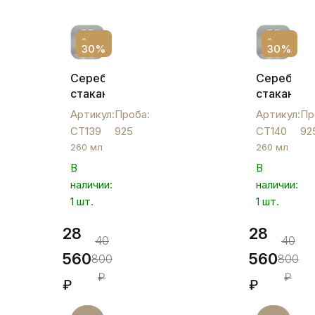
-
-
30%
30%
Серебряный
Серебрян
стакан
стакан
"Роза",
"Штиль",
Артикул:
Проба:
Артикул:
Пр
СТ139
СТ140
СТ139
925
СТ140
92
260 мл
260 мл
В
В
наличии:
наличии:
1 шт.
1 шт.
28
28
40
40
560
560
800
800
₽
₽
₽
₽