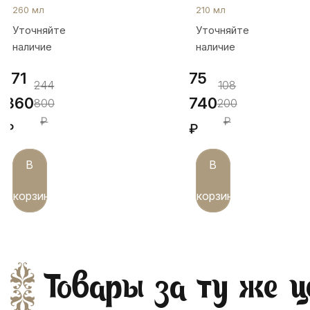
стаканов
ножке
260 мл
210 мл
"Роза",
"Кубачи",
Уточняйте
Уточняйте
ст139-
ст134-
наличие
наличие
6
2
171
75
244
108
360
740
800
200
₽
₽
₽
₽
В
В
корзину
корзину
Товары за ту же ц