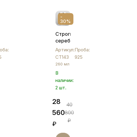
-
30%
ый
Строгий
серебряный
стакан
оба:
Артикул:
Проба:
с
5
СТ143
925
растительным
260 мл
орнаментом,
В
СТ143
наличии:
2 шт.
28
40
560
800
₽
₽