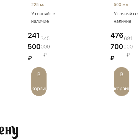
на
ст46-
225 мл
500 мл
шесть
6
Уточняйте
Уточняйте
персон,
наличие
наличие
ст28-
6
241
476
345
681
500
700
000
000
₽
₽
₽
₽
В
В
корзину
корзину
ену