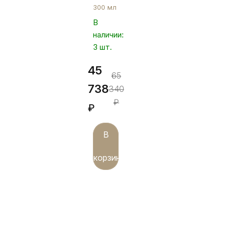
300 мл
В
наличии:
3 шт.
45
65
738
340
₽
₽
В
корзину