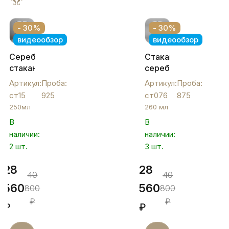
- 30%
- 30%
видеообзор
видеообзор
Серебряный
Стакан
стакан
серебряный
«Волна»,
«Аркан»,
Артикул:
Проба:
Артикул:
Проба:
ст15
ст076
ст15
925
ст076
875
250мл
260 мл
В
В
наличии:
наличии:
2 шт.
3 шт.
28
28
40
40
560
560
800
800
₽
₽
₽
₽