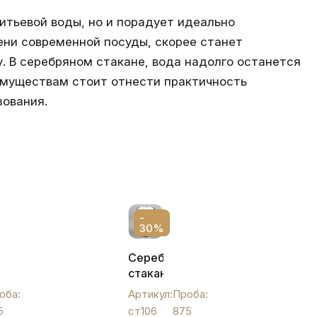
итьевой воды, но и порадует идеально
ени современной посуды, скорее станет
 В серебряном стакане, вода надолго останется
имуществам стоит отнести практичность
зования.
-
30%
Серебряный
стакан
"Кубачинский",
оба:
Артикул:
Проба:
ст106
5
ст106
875