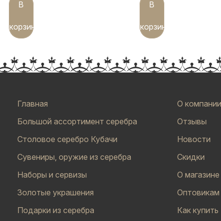
В
В
корзину
корзину
Главная
О компани
Большой ассортимент серебра
Отзывы
Столовое серебро Кубачи
Новости
Сувениры, оружие из серебра
Скидки
Наборы и сервизы
О магазине
Золотые украшения
Оптовикам
Подарки из серебра
Как купить