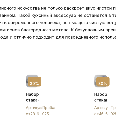
ирного искусства не только раскроет вкус чистой п
айном. Такой кухонный аксессуар не останется в т
ь современного человека, не пьющего чистую воду.
вам ионов благородного метала. К безусловным пре
хода и отлично подходит для повседневного исполь
-
-
30%
30%
Набор
Набор
стаканов
стаканов
для
"Волны
Артикул:
Проба:
Артикул:
Пр
виски
каспия",
ст28-6
925
ст46-6
92