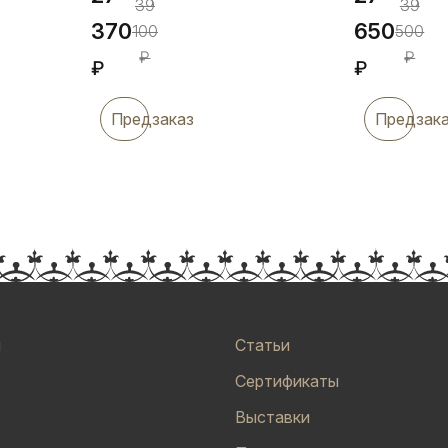
39
39
370
650
100
500
₽
₽
₽
₽
Предзаказ
Предзак
и
Статьи
Сертификаты
Выставки