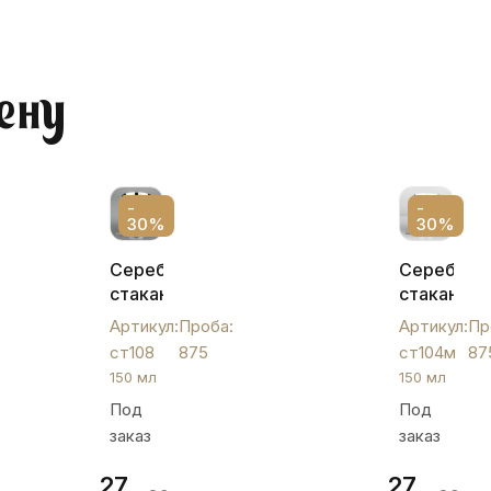
ену
-
-
30%
30%
Серебряный
Серебрян
стакан
стакан
с
«Краса»,
Артикул:
Проба:
Артикул:
Пр
черненым
ст104м
ст108
875
ст104м
87
узором,
150 мл
150 мл
150
Под
Под
мл,
заказ
заказ
ст108
27
27