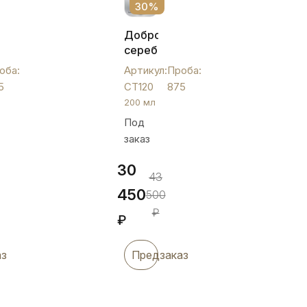
30%
ый
Добротный
серебряный
стакан,
оба:
Артикул:
Проба:
СТ120
5
СТ120
875
200 мл
Под
заказ
30
43
450
500
₽
₽
аз
Предзаказ