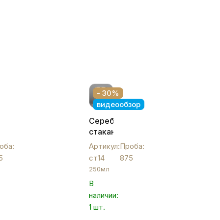
- 30%
видеообзор
ый
Серебряный
стакан
"Ереван",
оба:
Артикул:
Проба:
ст14
5
ст14
875
250мл
В
наличии:
1 шт.