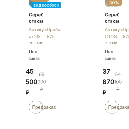
30%
видеообзор
Серебряный
Серебрян
стакан
стакан
«Грация»,
на
Артикул:
Проба:
Артикул:
Пр
ст103
ножке
ст103
875
СТ134
87
"Кубачи",
205 мл
210 мл
СТ134
Под
Под
заказ
заказ
45
37
65
54
500
870
000
100
₽
₽
₽
₽
Предзаказ
Предзак