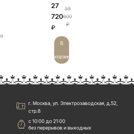
27
39
720
600
₽
₽
аз
В
корзину
г. Москва, ул. Электрозаводская, д.52,
стр.8
с 10:00 до 21:00
без перерывов и выходных