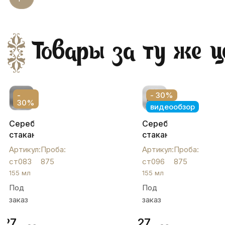
Товары за ту же ц
-
- 30%
30%
видеообзор
Серебряный
Серебряный
стакан
стакан
для
для
Артикул:
Проба:
Артикул:
Проба:
виски,
виски
ст083
875
ст096
875
коньяка«Эксклюзив»,
с
155 мл
155 мл
155
строгим
Под
Под
мл,
орнаментом,
заказ
заказ
ст083
155
мл,
27
27
ст096