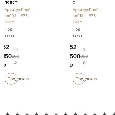
подстаканник
с
из
гербом,
Артикул:
Проба:
Артикул:
Проба:
серебра
пд019
пд003
875
пд019
875
с
230 мл
230 мл
позолотой
Под
Под
и
заказ
заказ
чернением,
пд003
52
52
74
75
150
500
500
000
₽
₽
₽
₽
Предзаказ
Предзаказ