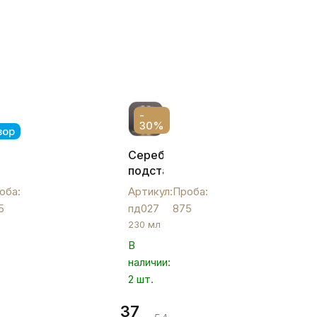
-
30%
зор
Серебряный
ых
подстаканник
ников
с
оба:
Артикул:
Проба:
позолотой
5
пд027
875
"Аристократ",
230 мл
230
В
мл,
наличии:
пд027
2 шт.
37