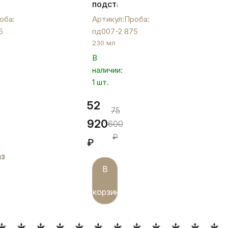
подстаканник
ник
с
оба:
Артикул:
Проба:
чернью,
5
пд007-2
875
пд007-
230 мл
2
В
наличии:
1 шт.
52
75
920
600
₽
₽
аз
В
корзину