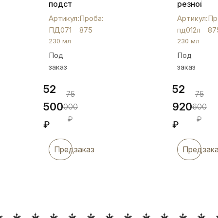
подстаканник
резной
с
подстакан
Артикул:
Проба:
Артикул:
Пр
оксидировкой
с
ПД071
875
пд012л
87
и
ложкой,
230 мл
230 мл
оригинальными
230
Под
Под
вставками,
мл,
заказ
заказ
ПД071
пд012л
52
52
75
75
500
920
000
600
₽
₽
₽
₽
Предзаказ
Предзак