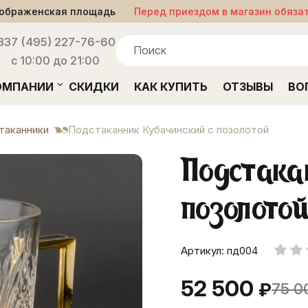
ображенская площадь
Перед приездом в магазин обяза
33
7 (495) 227-76-60
с 10:00 до 21:00
ОМПАНИИ
СКИДКИ
КАК КУПИТЬ
ОТЗЫВЫ
ВО
таканники
Подстаканник Кубачинский с позолотой
Подстака
позолото
Артикул: пд004
52 500
₽
75 0