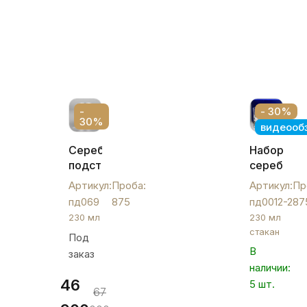
-
- 30%
30%
видеооб
Серебряный
Набор
подстаканник
серебрян
,
подстакан
Артикул:
Проба:
Артикул:
Пр
пд069
"Артель",
пд069
875
пд0012-2
87
пд0012-
230 мл
230 мл
2
стакан
Под
В
заказ
наличии:
46
5 шт.
67