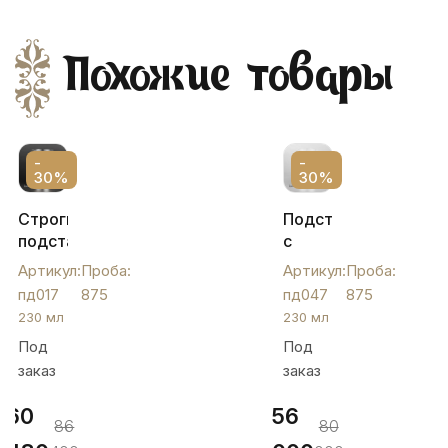
Похожие товары
-
-
30%
30%
Строгий
Подстаканник
подстаканник
с
из
эмалью
Артикул:
Проба:
Артикул:
Проба:
серебра
"Финифть",
пд017
875
пд047
875
без
пд047
230 мл
230 мл
чернения,
Под
Под
230
заказ
заказ
мл,
пд017
60
56
86
80