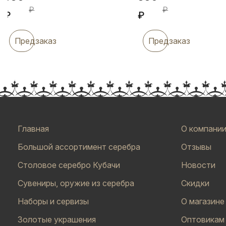
₽
₽
₽
₽
Предзаказ
Предзаказ
Главная
О компани
Большой ассортимент серебра
Отзывы
Столовое серебро Кубачи
Новости
Сувениры, оружие из серебра
Скидки
Наборы и сервизы
О магазине
Золотые украшения
Оптовикам