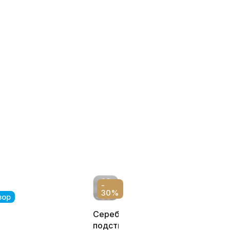
-
30%
зор
Серебряный
подстканик