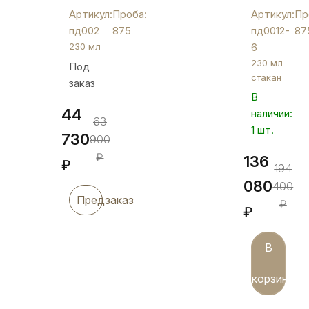
пд002
шести
Артикул:
Проба:
Артикул:
Пр
серебрян
пд002
875
пд0012-
87
подстакан
230 мл
6
"Артель",
230 мл
Под
пд0012-
стакан
заказ
6
В
44
наличии:
63
1 шт.
730
900
₽
136
₽
194
080
400
Предзаказ
₽
₽
В
корзину