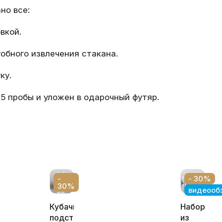
но все:
вкой.
обного извлечения стакана.
ку.
5 пробы и уложен в одарочный футяр.
-
- 30%
30%
видеооб
Кубачинский
Набор
подстаканник,
из