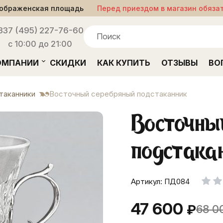
ображенская площадь
Перед приездом в магазин обяза
33
7 (495) 227-76-60
с 10:00 до 21:00
ОМПАНИИ
СКИДКИ
КАК КУПИТЬ
ОТЗЫВЫ
ВО
таканники
Восточный серебряный подстаканник
Восточны
подстака
Артикул: ПД084
47 600
₽
68 0