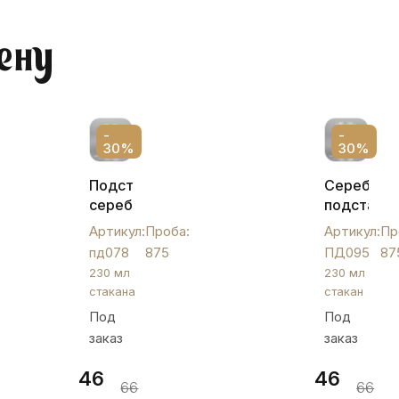
ену
-
-
30%
30%
Подстаканник
Серебрян
серебро,
подстакан
пд078
без
Артикул:
Проба:
Артикул:
Пр
чернения,
пд078
875
ПД095
87
ПД095
230 мл
230 мл
стакана
стакан
Под
Под
заказ
заказ
46
46
66
66