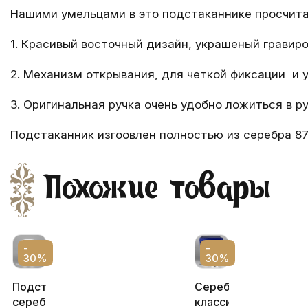
Нашими умельцами в это подстаканнике просчита
1. Красивый восточный дизайн, украшеный гравиро
2. Механизм открывания, для четкой фиксации и у
3. Оригинальная ручка очень удобно ложиться в ру
Подстаканник изгоовлен полностью из серебра 87
Похожие товары
-
-
30%
30%
Подстаканник
Серебряный
серебряный
классический