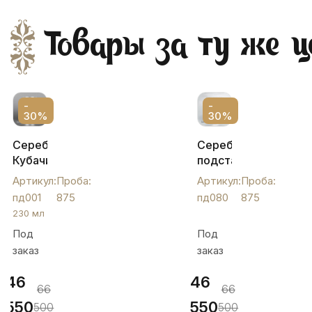
Товары за ту же ц
-
-
30%
30%
Серебряный
Серебряный
Кубачинский
подстаканник
подстаканник,
с
Артикул:
Проба:
Артикул:
Проба:
пд001
открытыми
пд001
875
пд080
875
боками,
230 мл
пд080
Под
Под
заказ
заказ
46
46
66
66
550
550
500
500