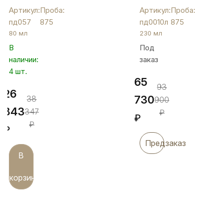
для
подстаканник
Артикул:
Проба:
Артикул:
Проба:
кофе
с
пд057
875
пд0010л
875
«Император»,
ложкой,
80 мл
230 мл
пд057
230
В
Под
мл,
наличии:
заказ
пд0010л
4 шт.
65
93
26
730
38
900
843
347
₽
₽
₽
₽
Предзаказ
В
корзину