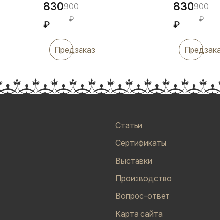
830
830
900
900
₽
₽
₽
₽
Предзаказ
Предзак
и
Статьи
Сертификаты
Выставки
Производство
Вопрос-ответ
Карта сайта