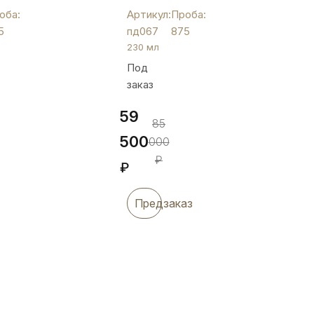
с
оба:
Артикул:
Проба:
ых
цветной
5
пд067
875
ников
эмалью
230 мл
"Финифть",
Под
пд067
заказ
59
85
500
000
₽
₽
Предзаказ