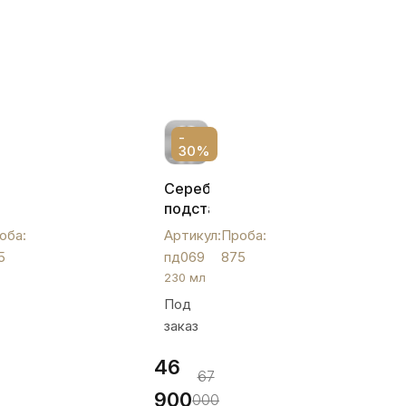
-
30%
ый
Серебряный
ник
подстаканник
,
оба:
Артикул:
Проба:
пд069
5
пд069
875
230 мл
Под
заказ
46
67
900
000