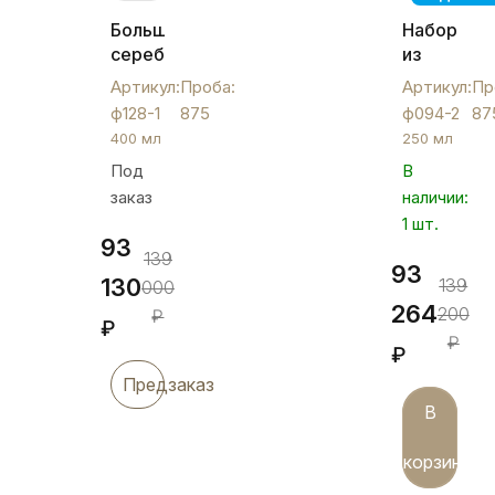
Большой
Набор
серебряный
из
фужер
двух
Артикул:
Проба:
Артикул:
Пр
с
серебрян
ф128-1
875
ф094-2
87
цветной
фужеров
400 мл
250 мл
эмалью
для
Под
В
для
вина
заказ
наличии:
вина,
"Сетка"",
ф128-
ф094-
1 шт.
93
1
2
139
93
130
139
000
264
200
₽
₽
₽
₽
Предзаказ
В
корзину