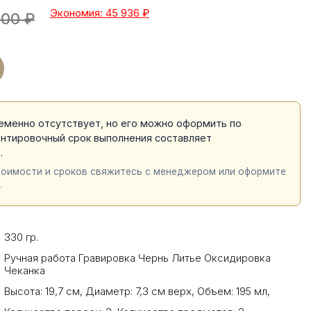
Экономия: 45 936
₽
200
₽
еменно отсутствует, но его можно оформить по
ентировочный срок выполнения составляет
й
.
тоимости и сроков свяжитесь с менеджером или оформите
.
330 гр.
Ручная работа Гравировка Чернь Литье Оксидировка
Чеканка
Высота: 19,7 см
,
Диаметр: 7,3 см верх
,
Объем: 195 мл
,