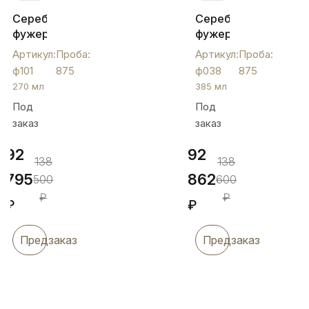
Серебряный
Серебряный
фужер
фужер
"Лето",
с
Артикул:
Проба:
Артикул:
Проба:
ф101
капельками
ф101
875
ф038
875
черни
270 мл
385 мл
"Восточный",
Под
Под
ф038
заказ
заказ
92
92
138
138
795
862
500
600
₽
₽
₽
₽
Предзаказ
Предзаказ