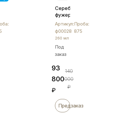
Серебряный
фужер
«Кремлевский»,
оба:
Артикул:
Проба:
ых
ф00028
5
ф00028
875
260 мл
Под
заказ
93
140
800
000
₽
₽
Предзаказ