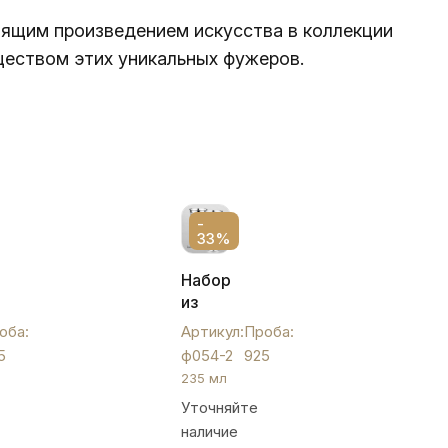
оящим произведением искусства в коллекции
яществом этих уникальных фужеров.
-
33%
Набор
ых
из
двух
оба:
Артикул:
Проба:
серебряных
5
ф054-2
925
бокалов
235 мл
для
Уточняйте
вина
наличие
или