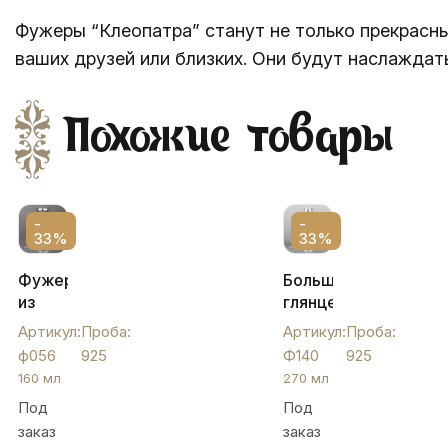
Фужеры “Клеопатра” станут не только прекрасн
ваших друзей или близких. Они будут наслаждать
Похожие товары
-
-
33%
33%
Фужер
Большой
из
глянцевый
серебра
серебряный
Артикул:
Проба:
Артикул:
Проба:
«Лазер»,
бокал
ф056
925
Ф140
925
ф056
для
160 мл
270 мл
вина,
Под
Под
Ф140
заказ
заказ