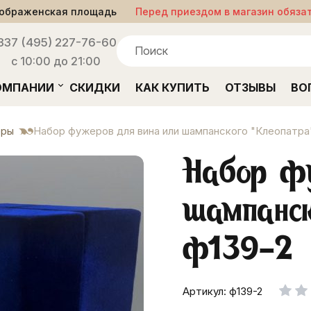
ображенская площадь
Перед приездом в магазин обяза
33
7 (495) 227-76-60
с 10:00 до 21:00
ОМПАНИИ
СКИДКИ
КАК КУПИТЬ
ОТЗЫВЫ
ВО
ры
Набор фужеров для вина или шампанского "Клеопатра
Набор ф
шампанск
ф139-2
Артикул: ф139-2