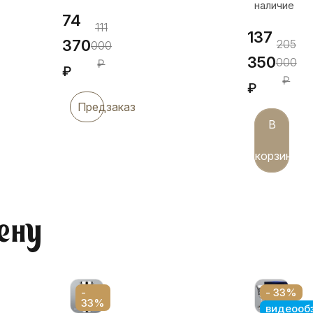
наличие
74
111
137
370
205
000
350
000
₽
₽
₽
₽
Предзаказ
В
корзину
ену
-
- 33%
33%
видеооб