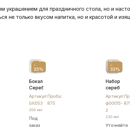
ым украшением для праздничного стола, но и наст
ся не только вкусом напитка, но и красотой и из
-
-
33%
33%
Бокал
Набор
Серебряный,
серебрян
БК053
бокалов
Артикул:
Проба:
Артикул:
Пр
,
БК053
875
ф00015-
87
ф00015-
200 мл
2
2
230 мл
Под
заказ
Уточняйте