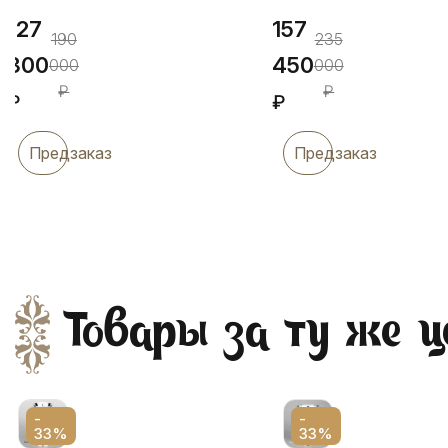
127
157
190
235
300
450
000
000
₽
₽
₽
₽
Предзаказ
Предзаказ
Товары за ту же ц
-
-
33%
33%