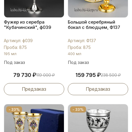
Фужер из серебра
Большой серебряный
"Кубачинский", ф039
бокал с блюдцем, Ф137
Артикул: ф039
Артикул: Ф137
Проба: 875
Проба: 875
195 мл
400 мл
Под заказ
Под заказ
₽
₽
79 730
159 795
119 000
₽
238 500
₽
Предзаказ
Предзаказ
- 33%
- 33%