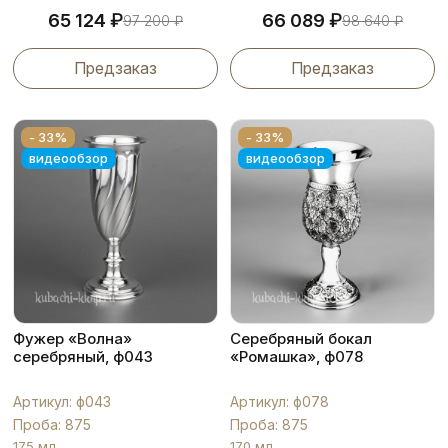
₽
₽
65 124
66 089
97 200
₽
98 640
₽
Предзаказ
Предзаказ
- 33%
- 33%
видеообзор
видеообзор
Фужер «Волна»
Серебряный бокал
серебряный, ф043
«Ромашка», ф078
Артикул: ф043
Артикул: ф078
Проба: 875
Проба: 875
175 мл
170 мл