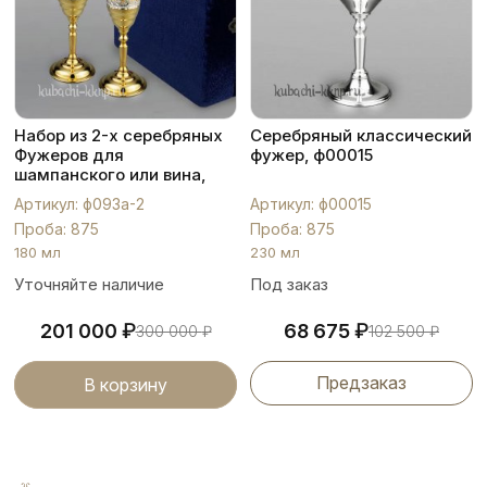
Набор из 2-х серебряных
Серебряный классический
Фужеров для
фужер, ф00015
шампанского или вина,
ф093а-2
Артикул: ф093а-2
Артикул: ф00015
Проба: 875
Проба: 875
180 мл
230 мл
Уточняйте наличие
Под заказ
₽
₽
201 000
68 675
300 000
₽
102 500
₽
Предзаказ
В корзину