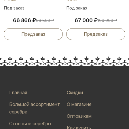
Под заказ
Под заказ
₽
₽
66 866
67 000
99 800
₽
100 000
₽
Предзаказ
Предзаказ
Главная
Скидки
Большой ассортимент
О магазине
серебра
Оптовикам
Столовое серебро
Как купить